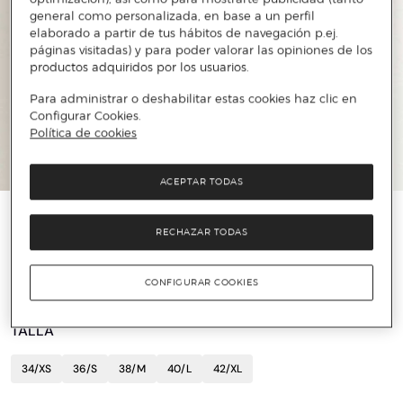
general como personalizada, en base a un perfil
elaborado a partir de tus hábitos de navegación p.ej.
páginas visitadas) y para poder valorar las opiniones de los
productos adquiridos por los usuarios.
Para administrar o deshabilitar estas cookies haz clic en
Configurar Cookies.
Política de cookies
ACEPTAR TODAS
NAF NAF
RECHAZAR TODAS
Polo de mujer forma entallada y manga corta
8 €
29 €
72%
CONFIGURAR COOKIES
TALLA
34/XS
36/S
38/M
40/L
42/XL