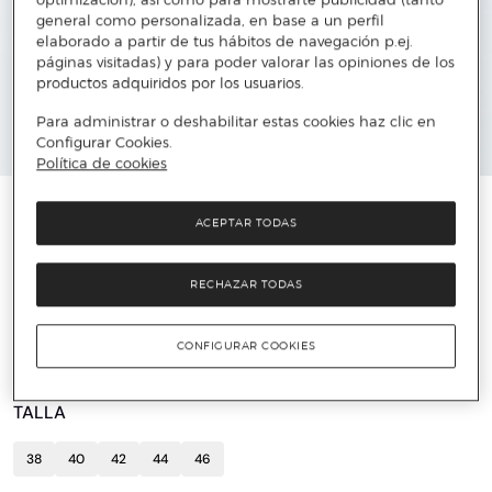
general como personalizada, en base a un perfil
elaborado a partir de tus hábitos de navegación p.ej.
páginas visitadas) y para poder valorar las opiniones de los
productos adquiridos por los usuarios.
Para administrar o deshabilitar estas cookies haz clic en
Configurar Cookies.
Política de cookies
️⚡ ÚLTIMAS UNIDADES
ACEPTAR TODAS
ANDAM
Blusa de mujer, manga corta y bordados
RECHAZAR TODAS
florales.
26 €
88,95 €
70%
CONFIGURAR COOKIES
TALLA
38
40
42
44
46