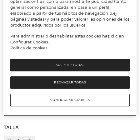
optimización), así como para mostrarte publicidad (tanto
general como personalizada, en base a un perfil
elaborado a partir de tus hábitos de navegación p.ej.
páginas visitadas) y para poder valorar las opiniones de los
productos adquiridos por los usuarios.
Para administrar o deshabilitar estas cookies haz clic en
Configurar Cookies.
Política de cookies
ACEPTAR TODAS
️⚡ ÚLTIMAS UNIDADES
RECHAZAR TODAS
DIESEL
Camiseta manga corta de hombre
CONFIGURAR COOKIES
22 €
55 €
60%
TALLA