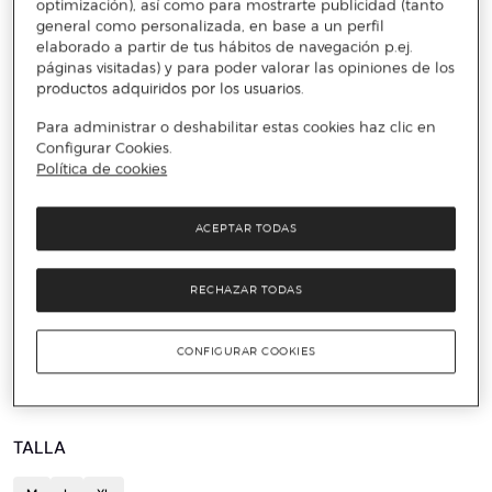
optimización), así como para mostrarte publicidad (tanto
general como personalizada, en base a un perfil
elaborado a partir de tus hábitos de navegación p.ej.
páginas visitadas) y para poder valorar las opiniones de los
productos adquiridos por los usuarios.
Para administrar o deshabilitar estas cookies haz clic en
Configurar Cookies.
Política de cookies
ACEPTAR TODAS
️⚡ ÚLTIMAS UNIDADES
RECHAZAR TODAS
DIESEL
Camisa de hombre manga corta beachwear
CONFIGURAR COOKIES
70 €
175 €
60%
TALLA