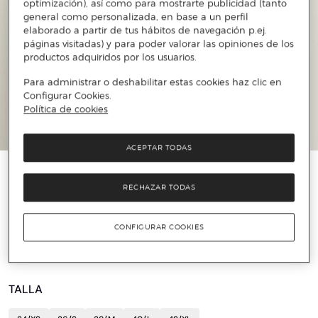
optimización), así como para mostrarte publicidad (tanto
general como personalizada, en base a un perfil
elaborado a partir de tus hábitos de navegación p.ej.
páginas visitadas) y para poder valorar las opiniones de los
productos adquiridos por los usuarios.
Para administrar o deshabilitar estas cookies haz clic en
Configurar Cookies.
Política de cookies
ACEPTAR TODAS
️⚡ ÚLTIMAS UNIDADES
RECHAZAR TODAS
G-STAR
Camisa Bristum 2.0 Slim de hombre
CONFIGURAR COOKIES
59 €
119,95 €
50%
TALLA