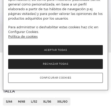
general como personalizada, en base a un perfil
elaborado a partir de tus hábitos de navegación p.ej.
páginas visitadas) y para poder valorar las opiniones de los
productos adquiridos por los usuarios.
Para administrar o deshabilitar estas cookies haz clic en
Configurar Cookies.
Política de cookies
ACEPTAR TODAS
PUNTO BLANCO
RECHAZAR TODAS
Pijama punto corto cuello pico
11 €
56,75 €
80%
CONFIGURAR COOKIES
TALLA
S/44
M/48
L/52
XL/56
XXL/60