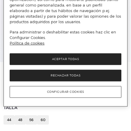
general como personalizada, en base a un perfil
elaborado a partir de tus hábitos de navegación p.ej.
páginas visitadas) y para poder valorar las opiniones de los
productos adquiridos por los usuarios.
Para administrar o deshabilitar estas cookies haz clic en
Configurar Cookies.
Política de cookies
ACEPTAR TODAS
PUNTO BLANCO
RECHAZAR TODAS
Pack de 3 slips liso
7 €
37,25 €
81%
CONFIGURAR COOKIES
TALLA
44
48
56
60