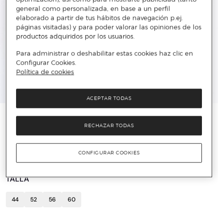
general como personalizada, en base a un perfil
elaborado a partir de tus hábitos de navegación p.ej.
páginas visitadas) y para poder valorar las opiniones de los
productos adquiridos por los usuarios.
Para administrar o deshabilitar estas cookies haz clic en
Configurar Cookies.
Política de cookies
ACEPTAR TODAS
PUNTO BLANCO
RECHAZAR TODAS
Pack de 3 slips liso
7 €
37,25 €
81%
CONFIGURAR COOKIES
TALLA
44
52
56
60