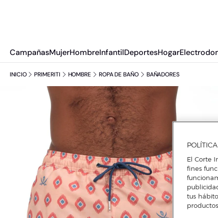
Campañas
Mujer
Hombre
Infantil
Deportes
Hogar
Electrodo
INICIO
PRIMERITI
HOMBRE
ROPA DE BAÑO
BAÑADORES
POLÍTIC
El Corte I
fines fun
funcionam
publicida
tus hábito
productos