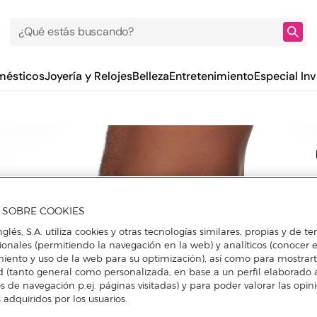
¿Qué estás buscando?
mésticos
Joyería y Relojes
Belleza
Entretenimiento
Especial Inv
A SOBRE COOKIES
nglés, S.A. utiliza cookies y otras tecnologías similares, propias y de t
cionales (permitiendo la navegación en la web) y analíticos (conocer e
iento y uso de la web para su optimización), así como para mostrar
d (tanto general como personalizada, en base a un perfil elaborado a
s de navegación p.ej. páginas visitadas) y para poder valorar las opin
 adquiridos por los usuarios.