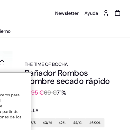
Newsletter
Ayuda
ierno
THE TIME OF BOCHA
Bañador Rombos
Hombre secado rápido
19,95 €
69 €
71%
erceros para
l
te
TALLA
 partir de
iones de los
38/S
40/M
42/L
44/XL
46/XXL