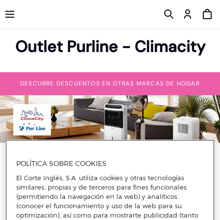
Outlet Purline - Climacity
DESCUBRE DESCUENTOS EN OTRAS MARCAS DE HOGAR
Purline-Climacity marca la diferencia por su calidad y su
POLÍTICA SOBRE COOKIES
fabricación en elementos de hogar, de todo tipo. Esta marca
se esfuerza día a día proporcionándote artículos para
El Corte Inglés, S.A. utiliza cookies y otras tecnologías
mantener el nivel más alto, con materiales de la más alta
similares, propias y de terceros para fines funcionales
calidad. Te aseguramos que con los descuentos en ventilación
(permitiendo la navegación en la web) y analíticos
de Purline-Climacity, conseguirás sentirte como un rey así,
(conocer el funcionamiento y uso de la web para su
como los descuentos en ventiladores de techo de Purline-
Climacity, perfectos para cualquier estancia. Con los
optimización), así como para mostrarte publicidad (tanto