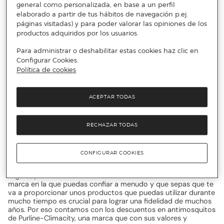
atractivos
descuentos de Purline-Climacity
contarás con
general como personalizada, en base a un perfil
las últimas tendencias en artículos que mantendrás durante
elaborado a partir de tus hábitos de navegación p.ej.
mucho tiempo.
páginas visitadas) y para poder valorar las opiniones de los
productos adquiridos por los usuarios.
Purline-Climacity, tus accesorios
Para administrar o deshabilitar estas cookies haz clic en
perfectos
Configurar Cookies.
Política de cookies
La selección de descuentos en calefacción de Purline-
ACEPTAR TODAS
Climacity innova en cada diseño, adaptándose a cualquier
tipo de hogar. Con los imbatibles descuentos en
climatizadores evaporativos de Purline-Climacity, te sentirás
de lo más cómodo a la hora de dormir. Todos estos
RECHAZAR TODAS
productos, realizados con un excepcional cuidado, resultan
irresistibles para todo el público. En esta marca también
encontrarás una selección de artículos preparados para sentir
CONFIGURAR COOKIES
la mayor comodidad en tu casa como los descuentos en
mata insectos de Purline-Climacity, te sentirás siempre
seguro, ¡A esta marca no le falta detalle! Contar con una
marca en la que puedas confiar a menudo y que sepas que te
va a proporcionar unos productos que puedas utilizar durante
mucho tiempo es crucial para lograr una fidelidad de muchos
años. Por eso contamos con los descuentos en antimosquitos
de Purline-Climacity, una marca que con sus valores y