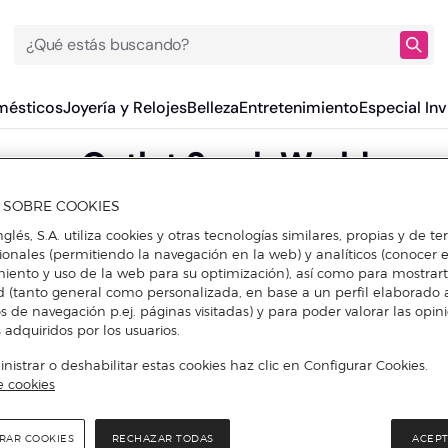
¿Qué estás buscando?
mésticos
Joyería y Relojes
Belleza
Entretenimiento
Especial Inv
Outlet Sarah World
A SOBRE COOKIES
nglés, S.A. utiliza cookies y otras tecnologías similares, propias y de t
cionales (permitiendo la navegación en la web) y analíticos (conocer e
iento y uso de la web para su optimización), así como para mostrar
d (tanto general como personalizada, en base a un perfil elaborado a
s de navegación p.ej. páginas visitadas) y para poder valorar las opin
 adquiridos por los usuarios.
istrar o deshabilitar estas cookies haz clic en Configurar Cookies.
e cookies
RAR COOKIES
RECHAZAR TODAS
ACEPT