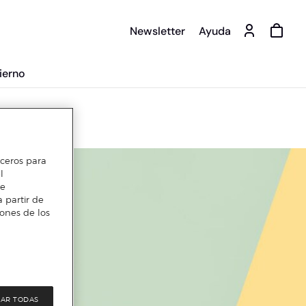
Newsletter
Ayuda
ierno
erceros para
l
te
 partir de
iones de los
AR TODAS