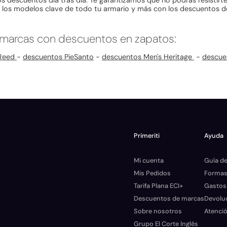
os descuentos día tras día. Te garantizamos que no podrás resistirte 
e los modelos clave de todo tu armario y más con los descuentos d
 marcas con descuentos en zapatos:
 Reed
-
descuentos PieSanto
-
descuentos Men's Heritage
-
descue
Primeriti
Ayuda
Mi cuenta
Guía de
Mis Pedidos
Formas
Tarifa Plana ECI+
Gastos
Descuentos de marcas
Devolu
Sobre nosotros
Atenció
Grupo El Corte Inglés