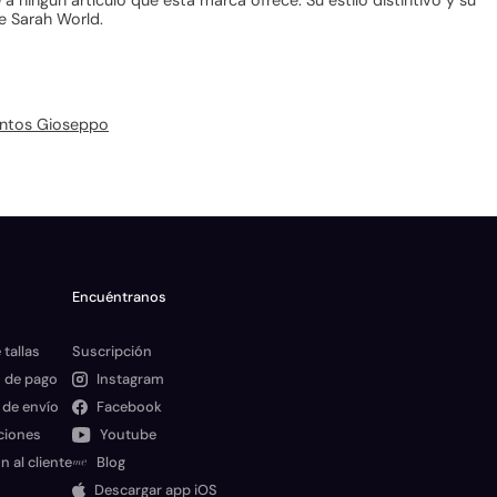
a ningún artículo que esta marca ofrece. Su estilo distintivo y su
e Sarah World.
ntos Gioseppo
Encuéntranos
 tallas
Suscripción
 de pago
Instagram
 de envío
Facebook
ciones
Youtube
n al cliente
Blog
Descargar app iOS