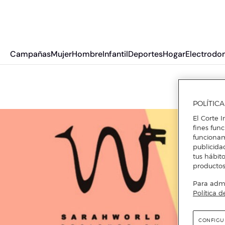
Campañas
Mujer
Hombre
Infantil
Deportes
Hogar
Electrodo
POLÍTIC
El Corte I
fines fun
funcionam
publicida
tus hábito
productos
Para admin
Política d
CONFIGU