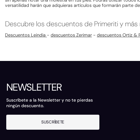
sin apenas notar una molestia en tus pies. Podrás utilizar todos l
versatilidad harán que adquieras artículos que formarán parte d
Descubre los descuentos de Primeriti y más
Descuentos Leindia
-
descuentos Zerimar
-
descuentos Ortiz &
NEWSLETTER
Suscríbete a la Newsletter y no te pierdas
ningún descuento.
SUSCRÍBETE