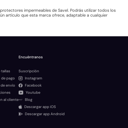
rotectores impermeables de Savel. Podrás utilizar todos los
ún artículo que esta marca ofrece, adaptable a cualquier
Encuéntranos
 tallas
Suscripción
 de pago
Instagram
 de envío
Facebook
ciones
Youtube
n al cliente
Blog
Descargar app iOS
Descargar app Android