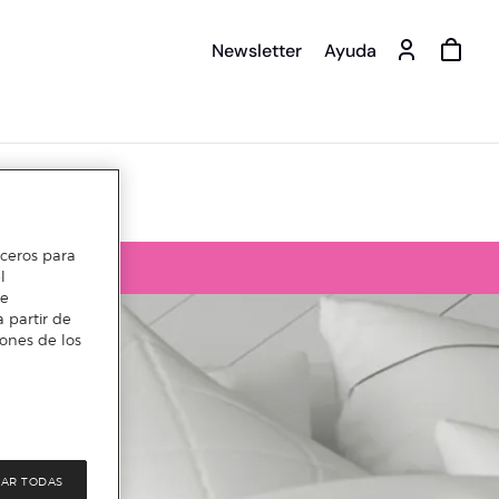
Newsletter
Ayuda
erceros para
l
te
 partir de
iones de los
AR TODAS