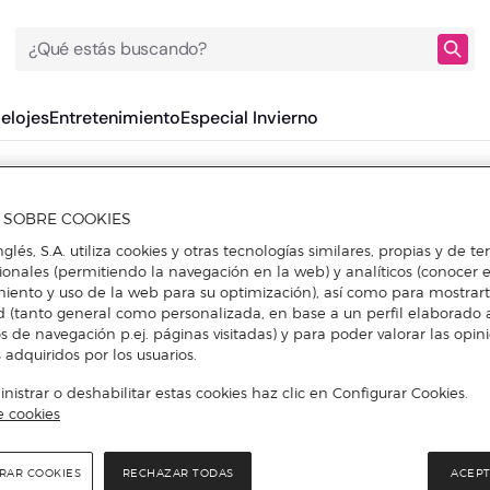
¿Qué estás buscando?
Relojes
Entretenimiento
Especial Invierno
Outlet Savel
A SOBRE COOKIES
nglés, S.A. utiliza cookies y otras tecnologías similares, propias y de t
DESCUBRE DESCUENTOS EN OTRAS MARCAS DE HOGAR
cionales (permitiendo la navegación en la web) y analíticos (conocer e
iento y uso de la web para su optimización), así como para mostrar
d (tanto general como personalizada, en base a un perfil elaborado a
s de navegación p.ej. páginas visitadas) y para poder valorar las opin
 adquiridos por los usuarios.
istrar o deshabilitar estas cookies haz clic en Configurar Cookies.
e cookies
RAR COOKIES
RECHAZAR TODAS
ACEPT