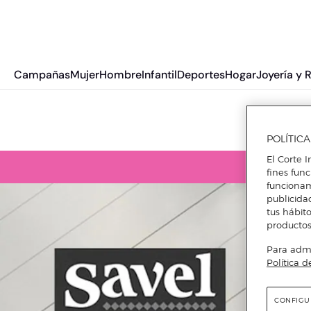
Campañas
Mujer
Hombre
Infantil
Deportes
Hogar
Joyería y 
POLÍTIC
El Corte I
fines fun
funcionam
publicida
tus hábito
productos
Para admin
Política d
CONFIGU