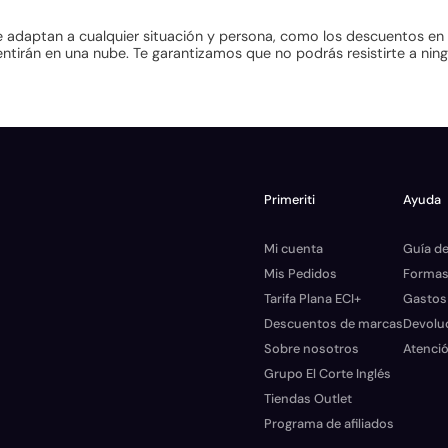
 adaptan a cualquier situación y persona, como los descuentos en p
tirán en una nube. Te garantizamos que no podrás resistirte a ning
Primeriti
Ayuda
Mi cuenta
Guía de
Mis Pedidos
Formas
Tarifa Plana ECI+
Gastos
Descuentos de marcas
Devolu
Sobre nosotros
Atenció
Grupo El Corte Inglés
Tiendas Outlet
Programa de afiliados