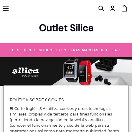
Outlet Silica
DESCUBRE DESCUENTOS EN OTRAS MARCAS DE HOGAR
Silica es una de esas marcas de electrónica que sin duda
marca la diferencia por su calidad. Es una de esas marcas de
POLÍTICA SOBRE COOKIES
auténtico sello internacional, gracias a su fabricación, realizada
El Corte Inglés, S.A. utiliza cookies y otras tecnologías
con un cuidado y calidad extremos. Te aseguramos que con
similares, propias y de terceros para fines funcionales
los
descuentos en carcasas para iphone de Silica
, así como los
descuentos en carcasas para Samsung de Silica
o los
(permitiendo la navegación en la web) y analíticos
increíbles descuentos en cristal templado para Samsung
(conocer el funcionamiento y uso de la web para su
Galaxy de Silica lograrás la mayor seguridad en tu móvil en
optimización), así como para mostrarte publicidad (tanto