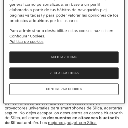
todo momento. Con los atractivos descuentos en drones de
general como personalizada, en base a un perfil
Silica y coches tele-dirigidos de Silica entre otros productos
elaborado a partir de tus hábitos de navegación p.ej.
contarás con las últimas tendencias en electrónica para crear
páginas visitadas) y para poder valorar las opiniones de los
contenido increíble y disfrutar al máximo. Encuentra la
productos adquiridos por los usuarios.
electrónica y gadget con Silica
.
Para administrar o deshabilitar estas cookies haz clic en
Silica: Rodéate de calidad y
Configurar Cookies.
tendencia en electrónica
Política de cookies
Esta famosa firma innova en cada diseño, adaptado a una
ACEPTAR TODAS
amplia variedad de modelos. Con los imbatibles descuentos
en cristal templado para iphone X, así como los descuentos
en cristal templado para iphone 8 de Silica o los descuentos
RECHAZAR TODAS
en cristal templado de iphone 7 de Silica también, tu teléfono
estará de lo más seguro. Realizados con un excepcional
cuidado, resultan irresistibles para todo el público. Algo que
también tiene un gran éxito son los descuentos en cargadores
CONFIGURAR COOKIES
universales de Silica, para poder utilizar todos tus dispositivos
en cualquier país. Si se diferencia por algo de otras marcas es
por su variedad de ofertas, con los descuentos en
proyectores universales para smartphones de Silica, acertarás
seguro. No dejes escapar los descuentos en cascos bluetooth
de Silica, así como los
descuentos en altavoces bluetooth
de Silica
también. Los
mejores gadget con Silica
.