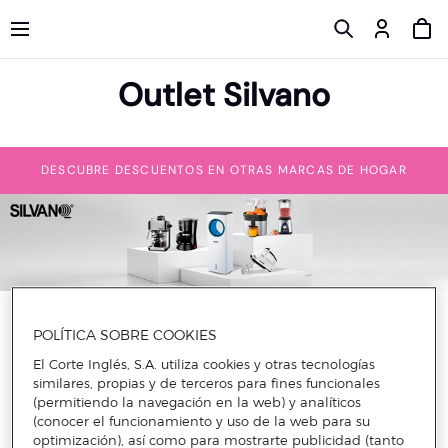
Outlet Silvano
DESCUBRE DESCUENTOS EN OTRAS MARCAS DE HOGAR
Si estás buscando pequeños electrodomésticos de buena
POLÍTICA SOBRE COOKIES
calidad y a buen precio, seguro que te interesarán los
descuentos Silvano. Se trata de una marca con una gran
El Corte Inglés, S.A. utiliza cookies y otras tecnologías
trayectoria que lleva en el mercado desde 1995, no sólo con
similares, propias y de terceros para fines funcionales
pequeños electrodomésticos, como freidoras, batidoras o
(permitiendo la navegación en la web) y analíticos
aspiradoras, sino también con menaje para el hogar.
(conocer el funcionamiento y uso de la web para su
Si buscas descuentos en
optimización), así como para mostrarte publicidad (tanto