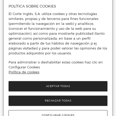
miembro de la familia o incluso en nuestro hogar.
POLÍTICA SOBRE COOKIES
El Corte Inglés, S.A. utiliza cookies y otras tecnologías
Desde prendas para renovar los looks de oficina a accesorios
similares, propias y de terceros para fines funcionales
que marquen la diferencia, calzado deportivo, ropa para los
(permitiendo la navegación en la web) y analíticos
niños, que no paran de crecer o textiles para casa. Y todas
ellas las puedes encontrar a un precio estupendo con las
(conocer el funcionamiento y uso de la web para su
ofertas del Superjueves de
Primeriti
. ¡Tienes 24 horas para
optimización), así como para mostrarte publicidad (tanto
encontrar todo lo que necesitas en tus marcas favoritas de
general como personalizada, en base a un perfil
hombre
,
mujer
,
niños
y
hogar
!
elaborado a partir de tus hábitos de navegación p.ej.
páginas visitadas) y para poder valorar las opiniones de los
productos adquiridos por los usuarios.
Superjueves de septiembre: ¿en qué
consiste la promoción?
Para administrar o deshabilitar estas cookies haz clic en
Configurar Cookies.
Política de cookies
Durante la promoción del Superjueves te ofrecemos un precio
aún más bajo del que ya solemos tener disponible en Primeriti.
ACEPTAR TODAS
En junio, la promoción empieza el jueves 25 de septiembre a
partir de las 7:00 am. Y estará activa hasta las 7:00 am del
viernes 26 de septiembre.
RECHAZAR TODAS
Durante ese periodo, las compras de importe igual o superior
CONFIGURAR COOKIES