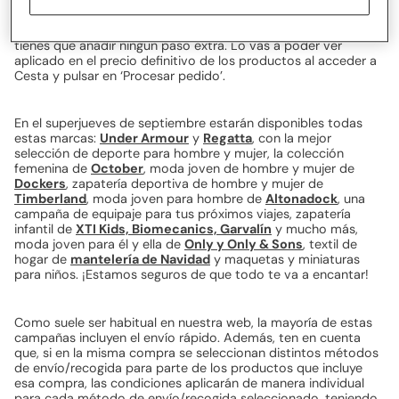
a 50€, (gastos de envío no incluidos), realizadas durante este
periodo en la web de Primeriti, se beneficiarán
automáticamente de un
-15% adicional
. Para conseguirlo, no
tienes que añadir ningún paso extra. Lo vas a poder ver
aplicado en el precio definitivo de los productos al acceder a
Cesta y pulsar en ‘Procesar pedido’.
En el superjueves de septiembre estarán disponibles todas
estas marcas:
Under Armour
y
Regatta
, con la mejor
selección de deporte para hombre y mujer, la colección
femenina de
October
, moda joven de hombre y mujer de
Dockers
, zapatería deportiva de hombre y mujer de
Timberland
, moda joven para hombre de
Altonadock
, una
campaña de equipaje para tus próximos viajes, zapatería
infantil de
XTI Kids, Biomecanics, Garvalín
y mucho más,
moda joven para él y ella de
Only y Only & Sons
, textil de
hogar de
mantelería de Navidad
y maquetas y miniaturas
para niños. ¡Estamos seguros de que todo te va a encantar!
Como suele ser habitual en nuestra web, la mayoría de estas
campañas incluyen el envío rápido. Además, ten en cuenta
que, si en la misma compra se seleccionan distintos métodos
de envío/recogida para parte de los productos que incluye
esa compra, las condiciones aplicarán de manera individual
para cada método de envío/recogida seleccionado, teniendo