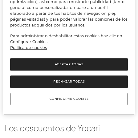
optimización), así como para mostrarte publicidad (tanto
Yocari
.
general como personalizada, en base a un perfil
elaborado a partir de tus hábitos de navegación p.ej.
páginas visitadas) y para poder valorar las opiniones de los
Yocari: elegancia a punto
productos adquiridos por los usuarios.
Para administrar o deshabilitar estas cookies haz clic en
Esta línea mantiene el sabor innovador en todo momento. No
Configurar Cookies.
renuncies a los descuentos en anillos de plata de Yocari, con
Política de cookies
multitud de modelos, podrás combinarlos todos con cualquier
prenda, sea cual sea tu estilo, ¡Así será imposible no acertar!
Esta marca mantiene una estética clásica con toques
ACEPTAR TODAS
dinámicos lo que la convierte en una fórmula ganadora en la
selección de cualquier persona. No te pierdas los descuentos
en gemelos de Yocarl, que pondrán la guinda a todos tus
conjuntos más formales. Para lograr un resultado inigualable,
RECHAZAR TODAS
esta marca ofrece un amplio abanico de opciones. Si navegas
por nuestra web encontrarás una gran variedad de artículos
con descuentos a precios imbatibles, ¡No te los puedes
CONFIGURAR COOKIES
perder!
Los descuentos de Yocari