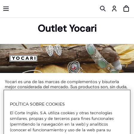
Outlet Yocari
Yocari es una de las marcas de complementos y bisutería
mejor considerada del mercado. Sus productos son, sin duda,
una apuesta segura gracias a su versatilidad y personalidad,
adaptable a cualquier circunstancia, como los descuentos en
brazaletes de Yocari. Los atractivos descuentos del outlet
POLÍTICA SOBRE COOKIES
harán que no puedas resistirte a sus artículos. Encontrarás
desde descuentos en colgantes de Yocari para tu día a día a
El Corte Inglés, S.A. utiliza cookies y otras tecnologías
precios increíbles a descuentos en collares de Yocari también.
similares, propias y de terceros para fines funcionales
Contarás con piezas adaptadas a las tendencias en
(permitiendo la navegación en la web) y analíticos
accesorios más sonadas de cada temporada en una gran
(conocer el funcionamiento y uso de la web para su
variedad de estilos. No podrás resistirte a la
joyería y bisutería