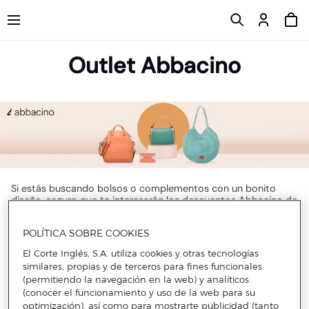
Outlet Abbacino
Si estás buscando bolsos o complementos con un bonito
diseño, seguro que te interesarán los descuentos Abbacino de
Primeriti. Se trata de una marca que solo utiliza materiales de
alta calidad como son la piel bovina o el nylon, y que hace
POLÍTICA SOBRE COOKIES
cada una de sus piezas con el mayor mimo, siendo un ejemplo
de ello los bolsos de rafia, los cuales son trenzados
El Corte Inglés, S.A. utiliza cookies y otras tecnologías
manualmente.
similares, propias y de terceros para fines funcionales
Abbacino también se compromete con el medioambiente,
(permitiendo la navegación en la web) y analíticos
pues tiene piezas como mascarillas, botellas o bolsos que se
(conocer el funcionamiento y uso de la web para su
fabrican con materiales sostenibles o reciclados. Esta marca
optimización), así como para mostrarte publicidad (tanto