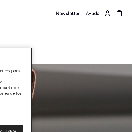
Newsletter
Ayuda
erceros para
l
te
 partir de
iones de los
AR TODAS