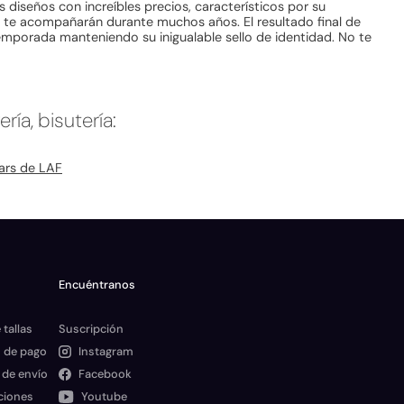
diseños con increíbles precios, característicos por su
y te acompañarán durante muchos años. El resultado final de
emporada manteniendo su inigualable sello de identidad. No te
a, bisutería:
ars de LAF
Encuéntranos
 tallas
Suscripción
 de pago
Instagram
 de envío
Facebook
ciones
Youtube