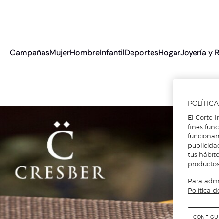
Campañas
Mujer
Hombre
Infantil
Deportes
Hogar
Joyería y 
POLÍTIC
El Corte I
fines fun
funcionam
publicida
tus hábito
productos
Para admin
Política d
CONFIGU