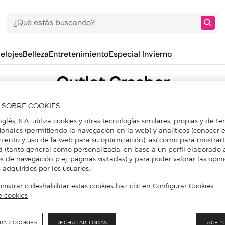
¿Qué estás buscando?
Relojes
Belleza
Entretenimiento
Especial Invierno
Outlet Cresber
A SOBRE COOKIES
nglés, S.A. utiliza cookies y otras tecnologías similares, propias y de t
cionales (permitiendo la navegación en la web) y analíticos (conocer e
iento y uso de la web para su optimización), así como para mostrar
d (tanto general como personalizada, en base a un perfil elaborado a
s de navegación p.ej. páginas visitadas) y para poder valorar las opin
 adquiridos por los usuarios.
istrar o deshabilitar estas cookies haz clic en Configurar Cookies.
e cookies
RAR COOKIES
RECHAZAR TODAS
ACEPT