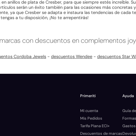
anillos de plata de Cresber, para que siempre estés increíble. Sus 
artículos serán un éxito también para las ocasiones más concretas 
mente, ya que Cresber se adapta e instaura las tendencias de cada t
engas a tu disposición, ¡No te arrepentirás!
 marcas con descuentos en complementos joyerí
uentos Cordoba Jewels
-
descuentos Wendee
-
descuentos Star W
Primeriti
Ayuda
Mi cuenta
Guía de
Mis Pedidos
Formas
Tarifa Plana ECI+
Gastos
Descuentos de marcas
Devolu