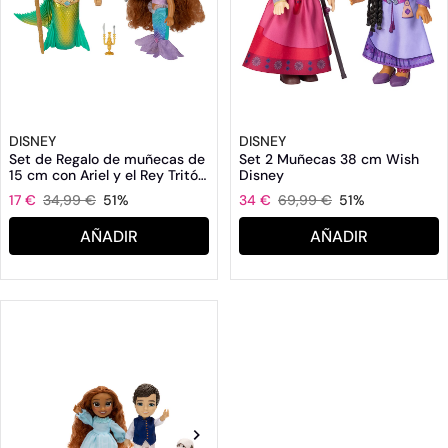
DISNEY
DISNEY
Set de Regalo de muñecas de
Set 2 Muñecas 38 cm Wish
15 cm con Ariel y el Rey Tritón
Disney
Jakks Pacific
17 €
34,99 €
51%
34 €
69,99 €
51%
AÑADIR
AÑADIR