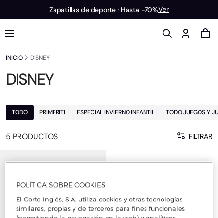
Ver
Zapatillas de deporte · Hasta -70%
INICIO
DISNEY
DISNEY
TODO
PRIMERITI
ESPECIAL INVIERNO INFANTIL
TODO JUEGOS Y J
5 PRODUCTOS
FILTRAR
POLÍTICA SOBRE COOKIES
El Corte Inglés, S.A. utiliza cookies y otras tecnologías
similares, propias y de terceros para fines funcionales
(permitiendo la navegación en la web) y analíticos