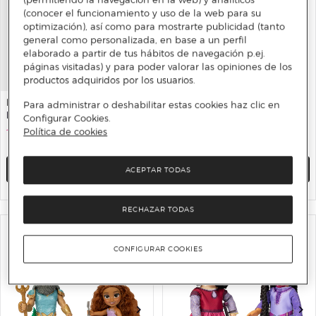
(conocer el funcionamiento y uso de la web para su
optimización), así como para mostrarte publicidad (tanto
general como personalizada, en base a un perfil
elaborado a partir de tus hábitos de navegación p.ej.
páginas visitadas) y para poder valorar las opiniones de los
productos adquiridos por los usuarios.
DISNEY
DISNEY
Para administrar o deshabilitar estas cookies haz clic en
Deportiva velcro Mickey
Encanto. Playset habitación
Configurar Cookies.
mágica Casa de árbol de
Política de cookies
11 €
22 €
50%
Antonio
18 €
36,99 €
51%
AÑADIR
AÑADIR
ACEPTAR TODAS
RECHAZAR TODAS
CONFIGURAR COOKIES