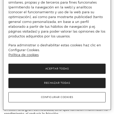
similares, propias y de terceros para fines funcionales
rendimiento
. Pero no se trata solo de cómo se ve la ropa; se
(permitiendo la navegación en la web) y analíticos
trata de cómo te hace sentir.
(conocer el funcionamiento y uso de la web para su
Ya sea que estés corriendo en el parque, levantando pesas en
optimización), así como para mostrarte publicidad (tanto
el gimnasio, o simplemente disfrutando de
deportes
general como personalizada, en base a un perfil
acuáticos
, Elite Lab tiene lo que necesitas para alcanzar tu
elaborado a partir de tus hábitos de navegación p.ej.
máximo potencial.
páginas visitadas) y para poder valorar las opiniones de los
Ahora, démosle un vistazo a los descuentos que tenemos en
productos adquiridos por los usuarios.
Primeriti y cómo puedes aprovecharlos para
actualizar tu
equipo deportivo
.
Para administrar o deshabilitar estas cookies haz clic en
Configurar Cookies.
Política de cookies
Descuentos en ropa deportiva para
hombre Elite Lab
ACEPTAR TODAS
Las
camisetas y maillots de Elite Lab
son esenciales para
RECHAZAR TODAS
cualquier entusiasta del deporte. Imagina correr al amanecer
con una camiseta que no solo te mantiene seco, sino que
también te da un look moderno y elegante.
CONFIGURAR COOKIES
Los
maillots
, por su parte, son perfectos para actividades
que requieren un ajuste ceñido y soporte adicional. No solo
ofrecen una gran comodidad, sino que también maximizan tu
rendimiento al reducir la fricción.