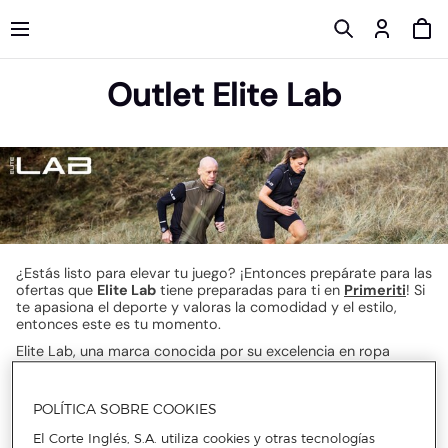
Outlet Elite Lab
¿Estás listo para elevar tu juego? ¡Entonces prepárate para las
ofertas que
Elite Lab
tiene preparadas para ti en
Primeriti
! Si
te apasiona el deporte y valoras la comodidad y el estilo,
entonces este es tu momento.
Elite Lab, una marca conocida por su excelencia en ropa
deportiva, se une a Primeriti para ofrecerte
descuentos
irresistibles
en su línea completa. Desde camisetas y maillots
hasta pantalones y chaquetas, ¡tienes mucho por explorar!
POLÍTICA SOBRE COOKIES
Con un enfoque en la funcionalidad, el confort y el estilo, Elite
El Corte Inglés, S.A. utiliza cookies y otras tecnologías
Lab utiliza tejidos de alta calidad que aseguran
durabilidad y