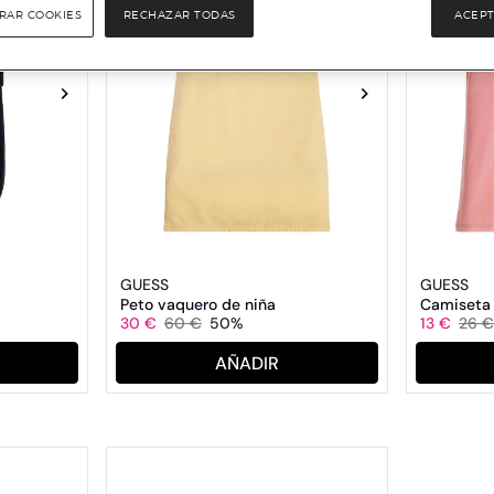
RAR COOKIES
RECHAZAR TODAS
ACEPT
GUESS
GUESS
Peto vaquero de niña
Camiseta 
30 €
60 €
50%
13 €
26 €
AÑADIR