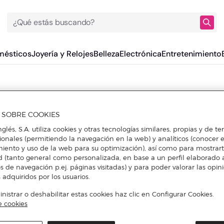
¿Qué estás buscando?
mésticos
Joyería y Relojes
Belleza
Electrónica
Entretenimiento
A SOBRE COOKIES
nglés, S.A. utiliza cookies y otras tecnologías similares, propias y de t
cionales (permitiendo la navegación en la web) y analíticos (conocer e
iento y uso de la web para su optimización), así como para mostrar
d (tanto general como personalizada, en base a un perfil elaborado a
s de navegación p.ej. páginas visitadas) y para poder valorar las opin
 adquiridos por los usuarios.
istrar o deshabilitar estas cookies haz clic en Configurar Cookies.
e cookies