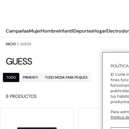
Campañas
Mujer
Hombre
Infantil
Deportes
Hogar
Electrodo
INICIO
GUESS
GUESS
POLÍTIC
El Corte I
TODO
PRIMERITI
TODO MODA PARA PEQUES
fines fun
funcionam
publicida
8 PRODUCTOS
tus hábito
productos
Para admin
Política d