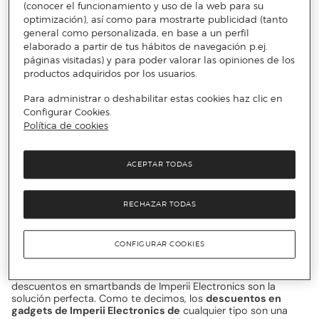
descuentos del mercado como los accesorios de sonido de
(conocer el funcionamiento y uso de la web para su
Imperii Electronic, para disfrutar de sistemas increíbles.
optimización), así como para mostrarte publicidad (tanto
general como personalizada, en base a un perfil
elaborado a partir de tus hábitos de navegación p.ej.
Los descuentos de Imperii
páginas visitadas) y para poder valorar las opiniones de los
Electronics te conectan
productos adquiridos por los usuarios.
Para administrar o deshabilitar estas cookies haz clic en
Configurar Cookies.
La marca Imperii Electronics es una opción perfecta para
Política de cookies
completar tu equipo de sonido y tecnológico. Encontrarás
también una amplia selección de descuentos en artículos para
el hogar de Imperii Electronics, tanto para los adultos como
para los más pequeños de la casa. Los descuentos en coches
ACEPTAR TODAS
radio control de Imperii harán que no puedas resistirte a
comprar un detalle a los reyes de la casa. ¿Quieres un
autoregalo para ti? Echa también un vistazo a los descuentos
RECHAZAR TODAS
en accesorios para el coche de Imperii Electronics, que te
ofrece los últimos lanzamientos. Esta marca siempre te ofrece
la mejor tecnología al mejor precio. No dejes pasar los
CONFIGURAR COOKIES
descuentos en smartwatches de Imperii Electronics , te
aseguramos que encontrarás el modelo que se ajuste más a ti
y a tus gustos. Si buscas un modelo más sencillo, los
descuentos en smartbands de Imperii Electronics son la
solución perfecta. Como te decimos, los
descuentos en
gadgets de Imperii Electronics de
cualquier tipo son una