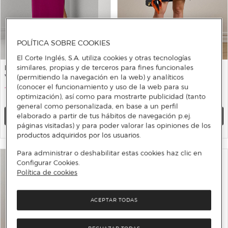
POLÍTICA SOBRE COOKIES
El Corte Inglés, S.A. utiliza cookies y otras tecnologías
similares, propias y de terceros para fines funcionales
LAUREN RALPH LAUREN WOMAN
LAUREN RALPH LAUREN WOMAN
Vestido largo con un tirante
Cárdigan de mujer talla
(permitiendo la navegación en la web) y analíticos
grande largo con cenefas
(conocer el funcionamiento y uso de la web para su
111 €
279 €
60%
optimización), así como para mostrarte publicidad (tanto
119 €
299 €
60%
general como personalizada, en base a un perfil
AÑADIR
AÑADIR
elaborado a partir de tus hábitos de navegación p.ej.
páginas visitadas) y para poder valorar las opiniones de los
productos adquiridos por los usuarios.
Para administrar o deshabilitar estas cookies haz clic en
Configurar Cookies.
Política de cookies
ACEPTAR TODAS