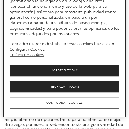
(permitiendo la navegación en la web) y analíticos
armario.
(conocer el funcionamiento y uso de la web para su
optimización), así como para mostrarte publicidad (tanto
general como personalizada, en base a un perfil
Outlet Lee: Denim on Denim
elaborado a partir de tus hábitos de navegación p.ej.
páginas visitadas) y para poder valorar las opiniones de los
productos adquiridos por los usuarios.
Esta marca mantiene un sabor juvenil desde que se fundó.
Puede verse en todas sus prendas como las que te
Para administrar o deshabilitar estas cookies haz clic en
ofrecemos, con descuentos en jerseys y sudaderas de Lee.
Configurar Cookies.
Esta marca mantiene una estética noventera con toques
Política de cookies
deportivos que la convierte en una apuesta segura en tu
fondo de armario. Además podrás conjuntar todas estas
prendas con todo tipo de pantalones de estilos anchos,
rectos y ajustados entre otros. Todo esto y más si sumas a
ACEPTAR TODAS
esta fórmula los descuentos en cazadoras denim de Lee,
siempre con la calidad que te ofrecemos. Si Lee se diferencia
por algo de otras marcas es por su estilo representativo con
RECHAZAR TODAS
un toque rompedor que hace que sea una apuesta segura sea
cual sea tu gusto. Podrás encontrar grandes descuentos en
sudaderas de Lee, para lucir tu marca preferida en tus outfits
CONFIGURAR COOKIES
diarios. Con descuentos en camisas de manga larga y jerseys
de Lee querrás llevar sus prendas en todo momento. Para
lograr un estilo cotidiano a la par que moderno, Lee ofrece un
amplio abanico de opciones tanto para hombre como mujer.
Si navegas por nuestra web encontrarás una gran variedad de