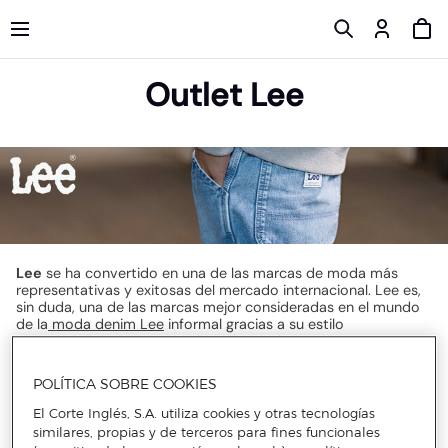
Outlet Lee
Lee
se ha convertido en una de las marcas de moda más
representativas y exitosas del mercado internacional. Lee es,
sin duda, una de las marcas mejor consideradas en el mundo
de la
moda denim Lee
informal gracias a su estilo
característico con sus combinaciones de vaqueros que
alcanzan gran elegancia y glamour adaptable a cualquier
circunstancia. Los atractivos
descuentos en vaqueros de
POLÍTICA SOBRE COOKIES
Lee
harán que no puedas resistirte a sus modelos. Desde
piezas con diseños clásicos con combinaciones entre el azul a
El Corte Inglés, S.A. utiliza cookies y otras tecnologías
modernos modelos en negro adaptados a las tendencias más
similares, propias y de terceros para fines funcionales
sonadas de cada temporada serán todo un éxito en tu