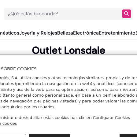
¿Qué estás buscando?
mésticos
Joyería y Relojes
Belleza
Electrónica
Entretenimiento
Outlet Lonsdale
A SOBRE COOKIES
DESCUBRE DESCUENTOS EN OTRAS MARCAS DE DEPORTES
nglés, S.A. utiliza cookies y otras tecnologías similares, propias y de t
cionales (permitiendo la navegación en la web) y analíticos (conocer e
iento y uso de la web para su optimización), así como para mostrar
d (tanto general como personalizada, en base a un perfil elaborado a
s de navegación p.ej. páginas visitadas) y para poder valorar las opin
 adquiridos por los usuarios.
istrar o deshabilitar estas cookies haz clic en Configurar Cookies.
e cookies