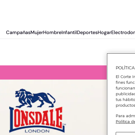
Campañas
Mujer
Hombre
Infantil
Deportes
Hogar
Electrodo
POLÍTIC
El Corte I
fines fun
funcionam
publicida
tus hábito
productos
Para admin
Política d