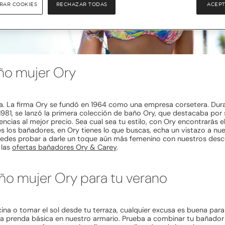
RAR COOKIES
RECHAZAR TODAS
ACEPT
ño mujer Ory
a. La firma Ory se fundó en 1964 como una empresa corsetera. Dura
n 1981, se lanzó la primera colección de baño Ory, que destacaba po
encias al mejor precio. Sea cual sea tu estilo, con Ory encontrarás
eres los bañadores, en Ory tienes lo que buscas, echa un vistazo a nu
 Puedes probar a darle un toque aún más femenino con nuestros des
 las
ofertas bañadores Ory & Carey
.
ño mujer Ory para tu verano
scina o tomar el sol desde tu terraza, cualquier excusa es buena par
una prenda básica en nuestro armario. Prueba a combinar tu bañador 