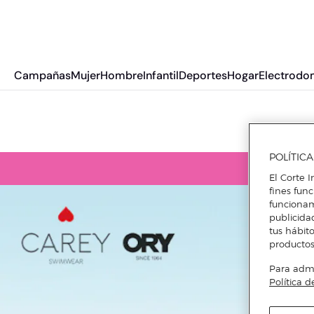
Campañas
Mujer
Hombre
Infantil
Deportes
Hogar
Electrodo
POLÍTIC
El Corte I
fines fun
funcionam
publicida
tus hábito
productos
Para admin
Política d