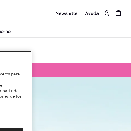
Newsletter
Ayuda
ierno
erceros para
l
te
 partir de
iones de los