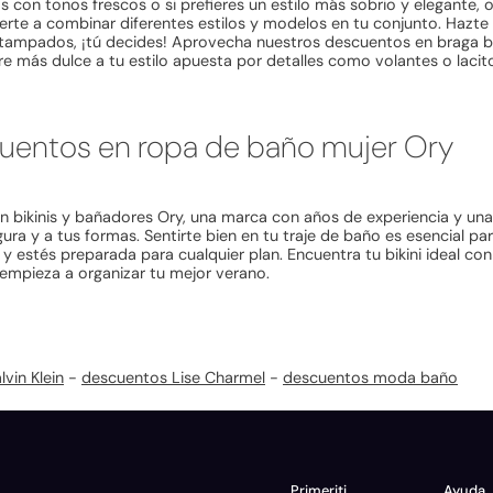
vos con tonos frescos o si prefieres un estilo más sobrio y elegant
verte a combinar diferentes estilos y modelos en tu conjunto. Hazte
estampados, ¡tú decides! Aprovecha nuestros descuentos en braga bi
ire más dulce a tu estilo apuesta por detalles como volantes o lacito
scuentos en ropa de baño mujer Ory
n bikinis y bañadores Ory, una marca con años de experiencia y una
ra y a tus formas. Sentirte bien en tu traje de baño es esencial pa
 y estés preparada para cualquier plan. Encuentra tu bikini ideal co
y empieza a organizar tu mejor verano.
vin Klein
-
descuentos Lise Charmel
-
descuentos moda baño
Primeriti
Ayuda