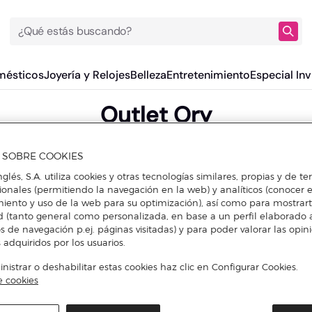
¿Qué estás buscando?
mésticos
Joyería y Relojes
Belleza
Entretenimiento
Especial Inv
Outlet Ory
A SOBRE COOKIES
DESCUBRE DESCUENTOS EN OTRAS MARCAS DE MUJER
nglés, S.A. utiliza cookies y otras tecnologías similares, propias y de t
cionales (permitiendo la navegación en la web) y analíticos (conocer e
iento y uso de la web para su optimización), así como para mostrar
d (tanto general como personalizada, en base a un perfil elaborado a
s de navegación p.ej. páginas visitadas) y para poder valorar las opin
 adquiridos por los usuarios.
istrar o deshabilitar estas cookies haz clic en Configurar Cookies.
e cookies