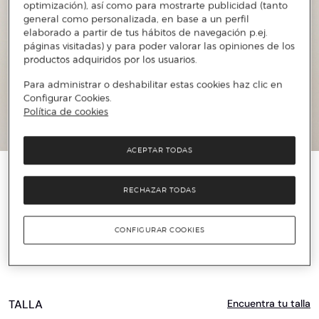
optimización), así como para mostrarte publicidad (tanto
general como personalizada, en base a un perfil
elaborado a partir de tus hábitos de navegación p.ej.
páginas visitadas) y para poder valorar las opiniones de los
productos adquiridos por los usuarios.
Para administrar o deshabilitar estas cookies haz clic en
Configurar Cookies.
Política de cookies
ACEPTAR TODAS
️⚡ ÚLTIMAS UNIDADES
RECHAZAR TODAS
TOMMY HILFIGER
Cazadora de mujer quilted con cierre de
CONFIGURAR COOKIES
botones
91 €
229 €
60%
TALLA
Encuentra tu talla