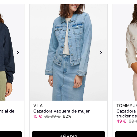
VILA
TOMMY J
tial de
Cazadora vaquera de mujer
Cazadora 
trucker de
15 €
39,99 €
62%
49 €
99 