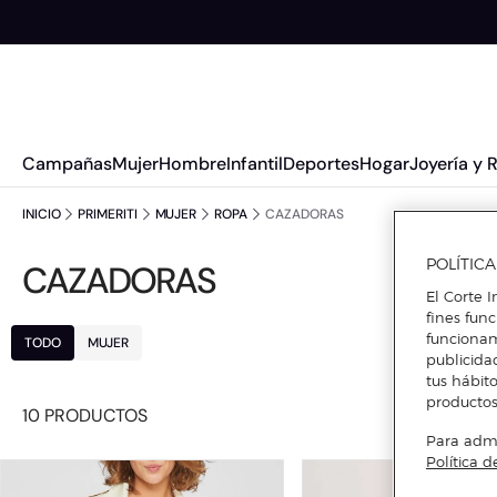
Campañas
Mujer
Hombre
Infantil
Deportes
Hogar
Joyería y 
INICIO
PRIMERITI
MUJER
ROPA
CAZADORAS
POLÍTIC
CAZADORAS
El Corte I
fines fun
funcionam
TODO
MUJER
publicida
tus hábito
productos
10 PRODUCTOS
Para admin
Política d