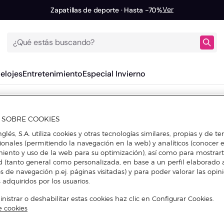
Ver
Zapatillas de deporte · Hasta -70%
¿Qué estás buscando?
Relojes
Entretenimiento
Especial Invierno
A SOBRE COOKIES
nglés, S.A. utiliza cookies y otras tecnologías similares, propias y de t
cionales (permitiendo la navegación en la web) y analíticos (conocer e
iento y uso de la web para su optimización), así como para mostrar
d (tanto general como personalizada, en base a un perfil elaborado a
s de navegación p.ej. páginas visitadas) y para poder valorar las opin
 adquiridos por los usuarios.
istrar o deshabilitar estas cookies haz clic en Configurar Cookies.
e cookies