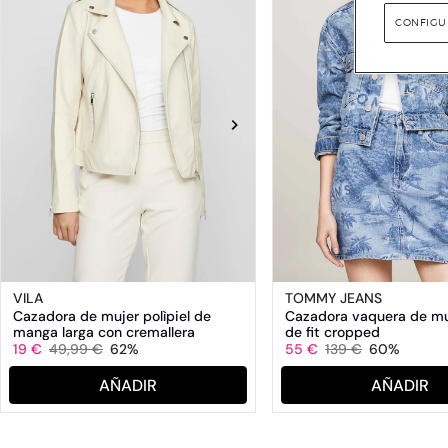
CONFIGU
VILA
TOMMY JEANS
Cazadora de mujer polìpiel de
Cazadora vaquera de muj
manga larga con cremallera
de fit cropped
19 €
49,99 €
62%
55 €
139 €
60%
AÑADIR
AÑADIR