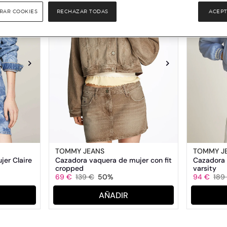
RAR COOKIES
RECHAZAR TODAS
ACEPT
TOMMY JEANS
TOMMY J
er Claire
Cazadora vaquera de mujer con fit
Cazadora 
cropped
varsity
69 €
139 €
50%
94 €
189
AÑADIR