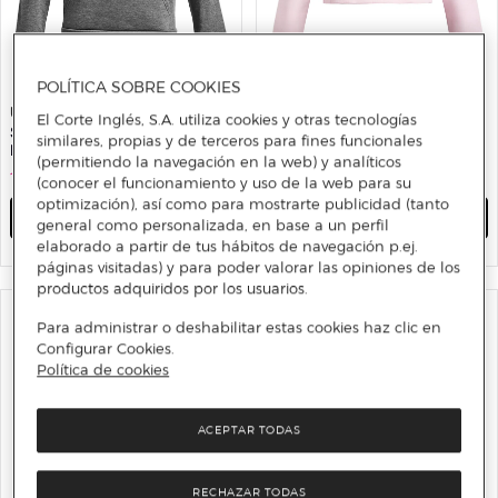
POLÍTICA SOBRE COOKIES
UNDER ARMOUR
UNDER ARMOUR
El Corte Inglés, S.A. utiliza cookies y otras tecnologías
Sudadera de niños Rival
Sudadera de niños UA Rival
similares, propias y de terceros para fines funcionales
Fleece BL Under Armour
Fleece Hoodie Under Armour
(permitiendo la navegación en la web) y analíticos
17 €
44,99 €
62%
17 €
44,99 €
62%
(conocer el funcionamiento y uso de la web para su
optimización), así como para mostrarte publicidad (tanto
AÑADIR
AÑADIR
general como personalizada, en base a un perfil
elaborado a partir de tus hábitos de navegación p.ej.
páginas visitadas) y para poder valorar las opiniones de los
productos adquiridos por los usuarios.
Para administrar o deshabilitar estas cookies haz clic en
Configurar Cookies.
Política de cookies
ACEPTAR TODAS
RECHAZAR TODAS