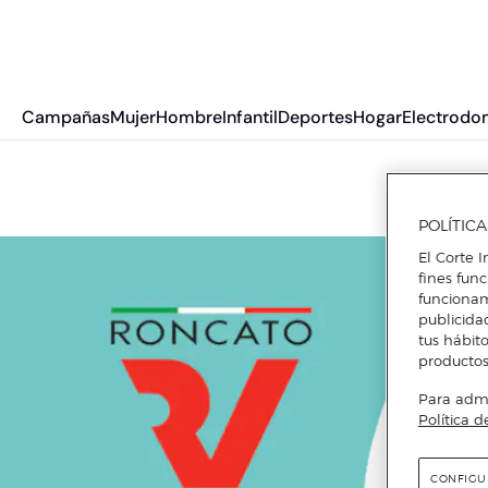
Campañas
Mujer
Hombre
Infantil
Deportes
Hogar
Electrodo
POLÍTIC
El Corte I
fines fun
funcionam
publicida
tus hábito
productos
Para admin
Política d
CONFIGU