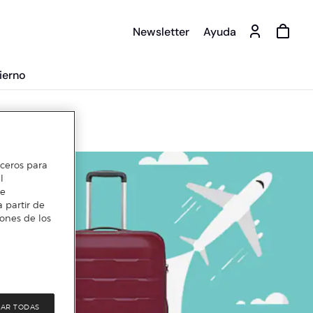
Newsletter
Ayuda
ierno
erceros para
l
te
 partir de
iones de los
AR TODAS