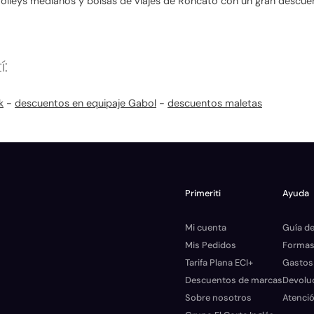
olleys medianos y bolsas de viajes de Roncato con un gran descuen
í:
k
-
descuentos en equipaje Gabol
-
descuentos maletas
Primeriti
Ayuda
Mi cuenta
Guía de
Mis Pedidos
Formas
Tarifa Plana ECI+
Gastos
Descuentos de marcas
Devolu
Sobre nosotros
Atenció