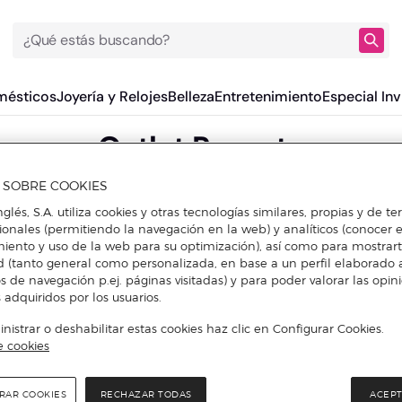
¿Qué estás buscando?
mésticos
Joyería y Relojes
Belleza
Entretenimiento
Especial Inv
Outlet Roncato
A SOBRE COOKIES
nglés, S.A. utiliza cookies y otras tecnologías similares, propias y de t
cionales (permitiendo la navegación en la web) y analíticos (conocer e
iento y uso de la web para su optimización), así como para mostrar
d (tanto general como personalizada, en base a un perfil elaborado a
s de navegación p.ej. páginas visitadas) y para poder valorar las opin
 adquiridos por los usuarios.
istrar o deshabilitar estas cookies haz clic en Configurar Cookies.
e cookies
RAR COOKIES
RECHAZAR TODAS
ACEPT