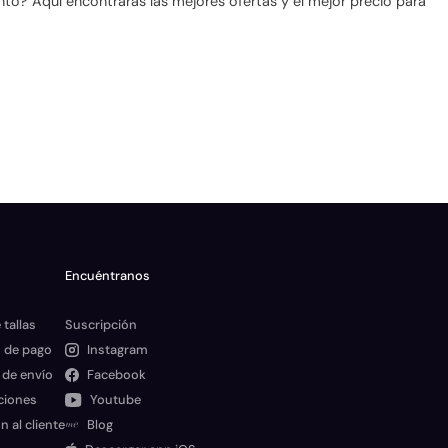
to? Aquí encontrarás las mejores ofertas y el mejor precio para
Encuéntranos
 tallas
Suscripción
 de pago
Instagram
 de envío
Facebook
ciones
Youtube
n al cliente
Blog