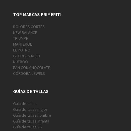
TOP MARCAS PRIMERITI
DOLORES CORTÉS
NEW BALANCE
TRIUMPH
MANTEROL
EL POTRO
GEORGES RECH
NUEBOO
PAN CON CHOCOLATE
CÓRDOBA JEWELS
GUÍAS DE TALLAS
Guía de tallas
Guía de tallas mujer
Guía de tallas hombre
Guía de tallas infantil
Guía de tallas XS