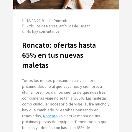
18/02/2019
Primeriti
Artículos de Marcas
,
Artículos del Hogar
en
No hay comentarios
Roncato:
ofertas
Roncato: ofertas hasta
hasta
65%
65% en tus nuevas
en
maletas
tus
nuevas
maletas
Todos los meses pensando cuál va a ser el
próximo destino al que vayamos y siempre, a
última hora, nos damos cuenta de que nuestras
compañeras viaje no están al 100%. Las maletas
como cualquier accesorio de viaje, sufre mucho y
hay que cambiarlo. Si estabas pensando en
renovarlas,
Roncato
va a ser la marca de tus
próximas piezas de equipaje. Tienen todo lo que
buscas y además con hasta un 65% de