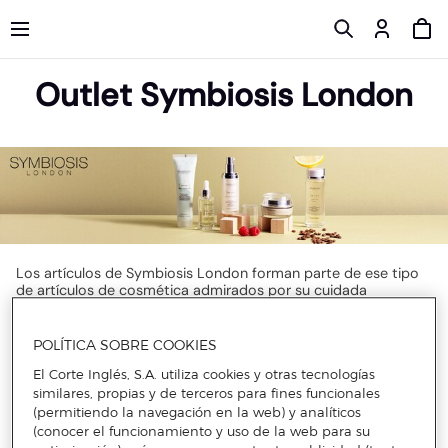
Outlet Symbiosis London
Los artículos de Symbiosis London forman parte de ese tipo
de artículos de cosmética admirados por su cuidada
elaboración. Sus productos, caracterizados por su calidad y
sus materiales excepcionales hacen la combinación perfecta.
Con los descuentos en cremas antioxidantes de Symbiosis
POLÍTICA SOBRE COOKIES
London pasarás de tener una piel sin vida a una textura
El Corte Inglés, S.A. utiliza cookies y otras tecnologías
mucho más tersa, con productos realizados con materiales de
la mejor calidad. Sus colecciones se llenan de las últimas
similares, propias y de terceros para fines funcionales
tendencias en belleza, como los descuentos en cremas con
(permitiendo la navegación en la web) y analíticos
protección de Symbiosis London. Los atractivos descuentos
(conocer el funcionamiento y uso de la web para su
en cuidado corporal de Symbiosis London harán que no