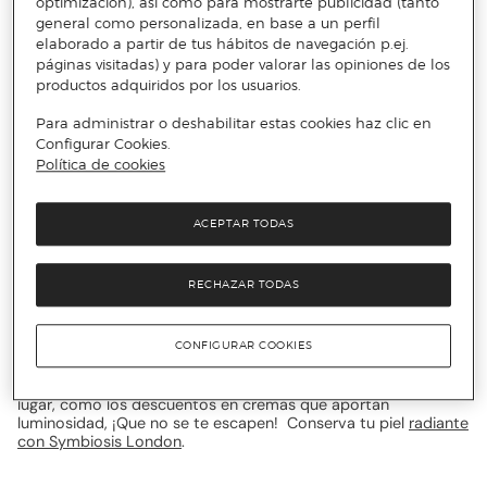
optimización), así como para mostrarte publicidad (tanto
puedas resistirte a mantener tu piel hidratada y serán de lo
general como personalizada, en base a un perfil
más útil para tu rutina. No dejes escapar los descuentos en
elaborado a partir de tus hábitos de navegación p.ej.
aceite limpiador de Symbiosis London también, tu rostro
páginas visitadas) y para poder valorar las opiniones de los
estará impecable.
productos adquiridos por los usuarios.
Para administrar o deshabilitar estas cookies haz clic en
Symbiosis London, el valor de lo
Configurar Cookies.
internacional
Política de cookies
Esta línea mantiene el sabor versátil con productos que
ACEPTAR TODAS
encontrarás en el outlet, como descuentos en cuidado facial
de Symbiosis London, para cuidar tu rostro en todo
momento. Esta marca mantiene una estética actual, lo que
RECHAZAR TODAS
hará que no puedas resistirte a ella. Todo esto y más si sumas
a esta fórmula los atrayentes descuentos y calidad que te
ofrece nuestro outlet, con los descuentos en cremas de
CONFIGURAR COOKIES
firmeza de Symbiosis London, auténtica tersura. El punto
diferenciador de esta selección es, sin duda, su versatilidad
gracias a artículos con que no encontrarás en ningún otro
lugar, como los descuentos en cremas que aportan
luminosidad, ¡Que no se te escapen! Conserva tu piel
radiante
con Symbiosis London
.