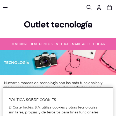
Outlet tecnología
DESCUBRE DESCUENTOS EN OTRAS MARCAS DE HOGAR
Nuestras marcas de tecnología son las más funcionales y
mejor consideradas del mercado. Sus productos son, sin
duda, una apuesta segura gracias a su versatilidad, adaptable
a cualquier circunstancia, como los descuentos en cámaras
POLÍTICA SOBRE COOKIES
deportivas y los descuentos en accesorios para cámaras
deportivas. Lo mejor en
ofertas tecnológicas
.
El Corte Inglés, S.A. utiliza cookies y otras tecnologías
Los atractivos descuentos del outlet harán que no puedas
similares, propias y de terceros para fines funcionales