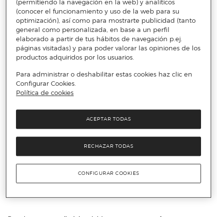
resistirte a sus artículos. Encontrarás desde descuentos en
(permitiendo la navegación en la web) y analíticos
cámaras acuáticas a descuentos en accesorios para
(conocer el funcionamiento y uso de la web para su
cámaras acuáticas también. Contarás con piezas adaptadas a
optimización), así como para mostrarte publicidad (tanto
las tendencias deportivas más sonadas de cada temporada
general como personalizada, en base a un perfil
en una gran variedad de modelos cuidados de manera
elaborado a partir de tus hábitos de navegación p.ej.
exquisita. No podrás resistirte. Encuentra en Primeriti la
páginas visitadas) y para poder valorar las opiniones de los
tecnología para casa
.
productos adquiridos por los usuarios.
Los descuentos en tecnología
Para administrar o deshabilitar estas cookies haz clic en
Configurar Cookies.
más innovadores
Política de cookies
ACEPTAR TODAS
Estas líneas mantienen el sabor innovador en todo momento.
No renuncies a los descuentos en accesorios para ipad y
descuentos en accesorios para ipod, ¡así, será imposible estar
RECHAZAR TODAS
incómodo!
Estos productos mantienen una estética moderna con toques
dinámicos lo que la convierte en una fórmula ganadora para
CONFIGURAR COOKIES
cualquier persona. No te pierdas los descuentos en accesorios
para el coche y descuentos en cargadores inalámbricos, que
pondrán la guinda a todas las actividades que quieras realizar.