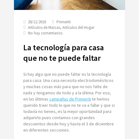
28/11/2018
Primeriti
Artículos de Marcas
,
Artículos del Hogar
en
No hay comentarios
La
tecnología
La tecnología para casa
para
casa
que no te puede faltar
que
no
te
Si hay algo que no puede faltar es la tecnología
puede
para casa. Una casa necesita electrodomésticos
faltar
y muchas cosas más para que no nos falte de
nada y tengamos de todo y a la última. Por eso,
en las últimas
campañas de Primeriti
te hemos
querido traer todo lo que no te va a fallar y que si
todavía no tienes, es la mejor oportunidad para
adquirirlo pues contamos con grandes
descuentos desde hoy y hasta el 3 de diciembre
en diferentes secciones.