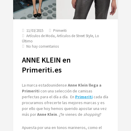
11/03/2015
Primeriti
Artículos de Moda
,
Artículos de Street Style
,
Lo
Último
en
No hay comentarios
ANNE
KLEIN
ANNE KLEIN en
en
Primeriti.es
Primeriti.es
La marca estadounidense
Anne Klein llega a
Primeriti
con una selección de camisas
perfectas para el día a día. En
Primeriti
cada día
procuramos ofrecerte las mejores marcas y es
por ello que hoy hemos querido apostar una vez
más por
Anne Klein
. ¿Te vienes de
shopping
?
Apuesta por una en tonos marineros, como el