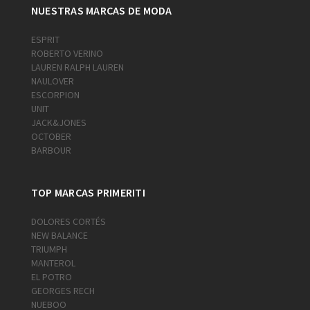
NUESTRAS MARCAS DE MODA
ESPRIT
ROBERTO VERINO
LAUREN RALPH LAUREN
NAULOVER
ESCORPION
UNIT
JACK&JONES
OCTOBER
BARBOUR
TOP MARCAS PRIMERITI
DOLORES CORTÉS
NEW BALANCE
TRIUMPH
MANTEROL
EL POTRO
GEORGES RECH
NUEBOO