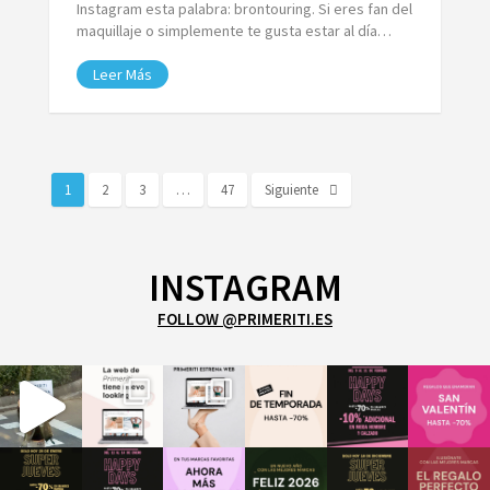
Instagram esta palabra: brontouring. Si eres fan del
maquillaje o simplemente te gusta estar al día…
Leer Más
1
2
3
…
47
Siguiente
INSTAGRAM
FOLLOW @PRIMERITI.ES