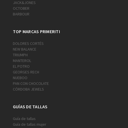
JACK&JONES
OCTOBER
BARBOUR
TOP MARCAS PRIMERITI
DOLORES CORTÉS
NEW BALANCE
TRIUMPH
MANTEROL
EL POTRO
GEORGES RECH
NUEBOO
PAN CON CHOCOLATE
CÓRDOBA JEWELS
GUÍAS DE TALLAS
Guía de tallas
Guía de tallas mujer