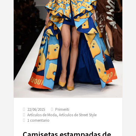
22/06/2015
Primeriti
Artículos de Moda
,
Artículos de Street Style
en
1 comentario
Camisetas
estampadas
Camisetas estampadas de