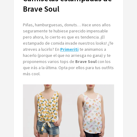
de
Brave
Brave Soul
Soul
Piñas, hamburguesas, donuts… Hace unos años
seguramente te hubiese parecido impensable
pero ahora, lo cierto es que es tendencia. ¡El
estampado de comida invade nuestros looks! ¿Te
atreves a lucirlo? En
Primeriti
te animamos a
hacerlo (porque el que no arriesga no gana) y te
proponemos varios tops de
Brave Soul
con los
que irás a la última. Opta por ellos para tus outfits
más cool.