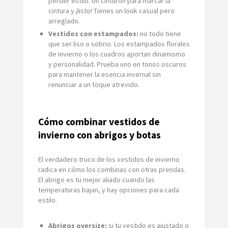
perder estilo. Un cinturón para marcar la
cintura y ¡listo! Tienes un look casual pero
arreglado.
Vestidos con estampados:
no todo tiene
que ser liso o sobrio. Los estampados florales
de invierno o los cuadros aportan dinamismo
y personalidad. Prueba uno en tonos oscuros
para mantener la esencia invernal sin
renunciar a un toque atrevido.
Cómo combinar vestidos de
invierno con abrigos y botas
El verdadero truco de los vestidos de invierno
radica en cómo los combinas con otras prendas.
El abrigo es tu mejor aliado cuando las
temperaturas bajan, y hay opciones para cada
estilo.
Abrigos oversize:
si tu vestido es ajustado o