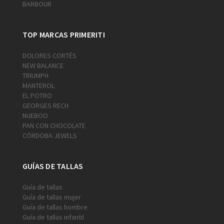
BARBOUR
TOP MARCAS PRIMERITI
DOLORES CORTÉS
NEW BALANCE
TRIUMPH
MANTEROL
EL POTRO
GEORGES RECH
NUEBOO
PAN CON CHOCOLATE
CÓRDOBA JEWELS
GUÍAS DE TALLAS
Guía de tallas
Guía de tallas mujer
Guía de tallas hombre
Guía de tallas infantil