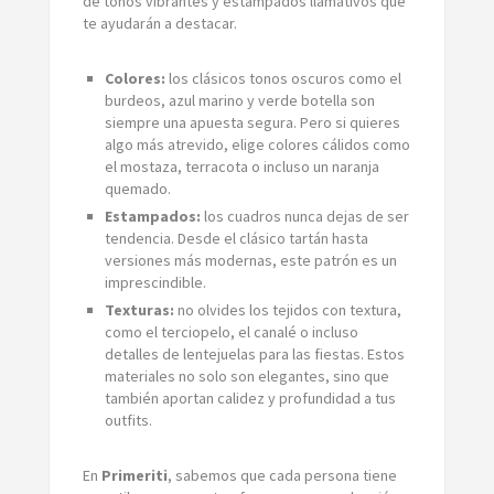
de tonos vibrantes y estampados llamativos que
te ayudarán a destacar.
Colores:
los clásicos tonos oscuros como el
burdeos, azul marino y verde botella son
siempre una apuesta segura. Pero si quieres
algo más atrevido, elige colores cálidos como
el mostaza, terracota o incluso un naranja
quemado.
Estampados:
los cuadros nunca dejas de ser
tendencia. Desde el clásico tartán hasta
versiones más modernas, este patrón es un
imprescindible.
Texturas:
no olvides los tejidos con textura,
como el terciopelo, el canalé o incluso
detalles de lentejuelas para las fiestas. Estos
materiales no solo son elegantes, sino que
también aportan calidez y profundidad a tus
outfits.
En
Primeriti
, sabemos que cada persona tiene