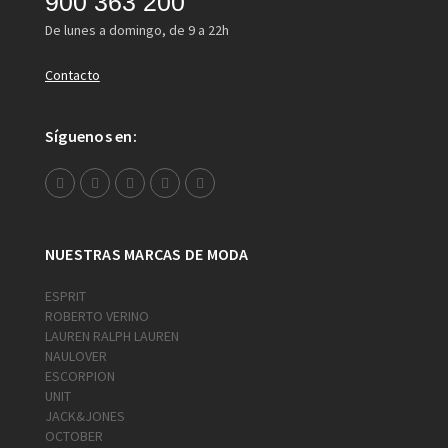
900 363 200
De lunes a domingo, de 9 a 22h
Contacto
Síguenos en:
NUESTRAS MARCAS DE MODA
ESPRIT
ROBERTO VERINO
LAUREN RALPH LAUREN
NAULOVER
ESCORPION
UNIT
JACK&JONES
OCTOBER