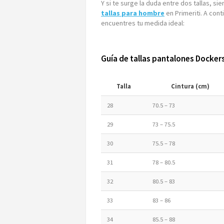
Y si te surge la duda entre dos tallas, s
tallas para hombre
en Primeriti. A cont
encuentres tu medida ideal:
Guía de tallas pantalones Docke
Talla
Cintura (cm)
28
70.5 – 73
29
73 – 75.5
30
75.5 – 78
31
78 – 80.5
32
80.5 – 83
33
83 – 86
34
85.5 – 88