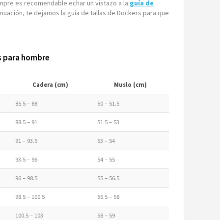
iempre es recomendable echar un vistazo a la
guía de
inuación, te dejamos la guía de tallas de Dockers para que
rs para hombre
Cadera (cm)
Muslo (cm)
85.5 – 88
50 – 51.5
88.5 – 91
51.5 – 53
91 – 93.5
53 – 54
93.5 – 96
54 – 55
96 – 98.5
55 – 56.5
98.5 – 100.5
56.5 – 58
100.5 – 103
58 – 59