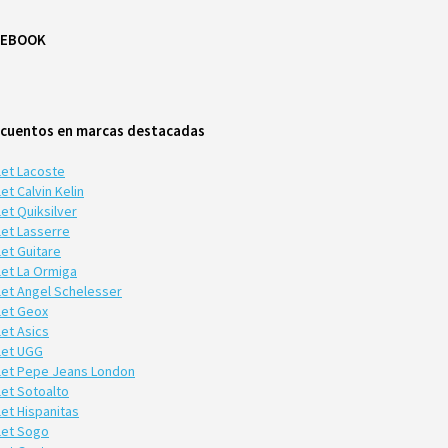
CEBOOK
cuentos en marcas destacadas
let Lacoste
et Calvin Kelin
et Quiksilver
let Lasserre
let Guitare
let La Ormiga
let Angel Schelesser
let Geox
let Asics
let UGG
let Pepe Jeans London
let Sotoalto
let Hispanitas
let Sogo