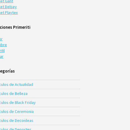
let Gant
let Delsey
let Playtex
ciones Primeriti
er
bre
ntil
ar
egorías
culos de Actualidad
culos de Belleza
culos de Black Friday
ículos de Ceremonia
ículos de Decoideas
ículos de Deportes