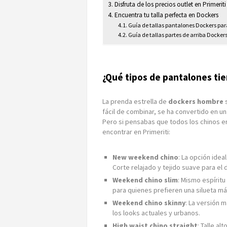
Disfruta de los precios outlet en Primeriti
Encuentra tu talla perfecta en Dockers
Guía de tallas pantalones Dockers pa
Guía de tallas partes de arriba Docke
¿Qué tipos de pantalones t
La prenda estrella de
dockers hombre
s
fácil de combinar, se ha convertido en u
Pero si pensabas que todos los chinos er
encontrar en Primeriti:
New weekend chino
: La opción ide
Corte relajado y tejido suave para el d
Weekend chino slim
: Mismo espíritu
para quienes prefieren una silueta m
Weekend chino skinny
: La versión m
los looks actuales y urbanos.
High waist chino straight
: Talle al