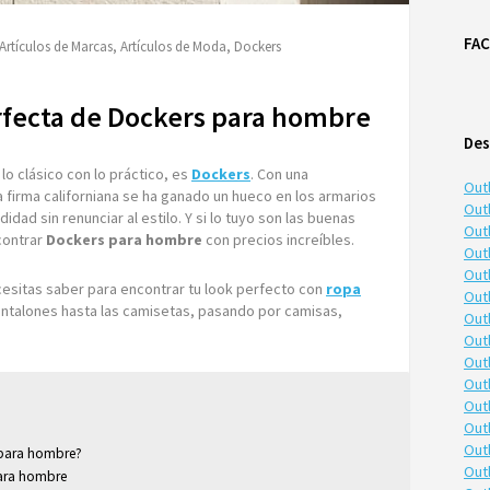
FA
Artículos de Marcas
,
Artículos de Moda
,
Dockers
rfecta de Dockers para hombre
Des
lo clásico con lo práctico, es
Dockers
. Con una
Out
firma californiana se ha ganado un hueco en los armarios
Outl
ad sin renunciar al estilo. Y si lo tuyo son las buenas
Outl
ontrar
Dockers para hombre
con precios increíbles.
Out
Out
cesitas saber para encontrar tu look perfecto con
ropa
Out
antalones hasta las camisetas, pasando por camisas,
Out
.
Out
Out
Out
Out
Out
Out
 para hombre?
Out
para hombre