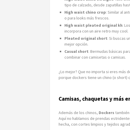
tipo de calzado, desde zapatillas ha
High waist chino crop
: Similar al a
o para looks más frescos.
High waist pleated original kh
: Lo
incorpora con un aire retro muy cool.
Pleated original short
: Si buscas u
mejor opción.
Casual short
: Bermudas básicas para 
combinar con camisetas o camisas.
¿Lo mejor? Que no importa si eres más de
porque dockers tiene un chino (o short) 
Camisas, chaquetas y más e
Además de los chinos,
Dockers
también 
Aquí no hablamos de prendas estridentes 
hecha, con cortes limpios y tejidos agra