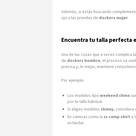
Además, si estás buscando complementar
ojo a las prendas de
dockers mujer
.
Encuentra tu talla perfecta 
Una de las cosas que a veces complica la 
de
dockers hombre
, el proceso se vue
precisa y, lo mejor, mantiene consistenci
Por ejemplo:
Los modelos tipo
weekend chino
sue
por tu talla habitual.
Si eliges modelos
skinny
, considera s
En camisas como la
ss camp shirt
o 
estándar.