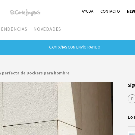
AYUDA
CONTACTO
NEW
TENDENCIAS
NOVEDADES
CAMPAÑAS CON ENVÍO RÁPIDO
a perfecta de Dockers para hombre
Síg
Lo 