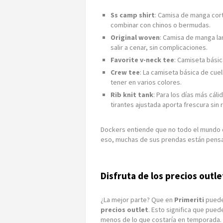
Ss camp shirt
: Camisa de manga corta
combinar con chinos o bermudas.
Original woven
: Camisa de manga lar
salir a cenar, sin complicaciones.
Favorite v-neck tee
: Camiseta básic
Crew tee
: La camiseta básica de cu
tener en varios colores.
Rib knit tank
: Para los días más cál
tirantes ajustada aporta frescura sin r
Dockers entiende que no todo el mundo 
eso, muchas de sus prendas están pensa
Disfruta de los precios outle
¿La mejor parte? Que en
Primeriti
puede
precios outlet
. Esto significa que pue
menos de lo que costaría en temporada.