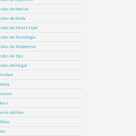
ículos de Marcas
ículos de Moda
culos de Street Style
ículos de Tecnología
ículos de Tendencias
culos de Tips
culos del Hogar
in Klein
umbia
cursos
kers
incón del Vino
Último
uno