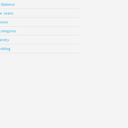
 Balance
e Jeans
omon
 categoria
erdry
eoblog