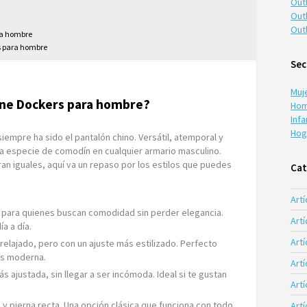
Out
Out
Out
ra hombre
rs para hombre
Sec
Muj
iene Dockers para hombre?
Hom
Infa
Hog
iempre ha sido el pantalón chino. Versátil, atemporal y
na especie de comodín en cualquier armario masculino.
an iguales, aquí va un repaso por los estilos que puedes
Cat
Artí
al para quienes buscan comodidad sin perder elegancia.
Artí
ía a día.
Artí
 relajado, pero con un ajuste más estilizado. Perfecto
ás moderna.
Art
ás ajustada, sin llegar a ser incómoda. Ideal si te gustan
Art
to y pierna recta. Una opción clásica que funciona con todo
Art