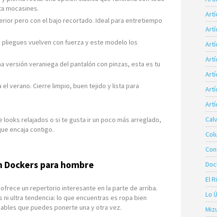
sta mocasines.
Art
nterior pero con el bajo recortado. Ideal para entretiempo
Art
s pliegues vuelven con fuerza y este modelo los
Artí
Art
na versión veraniega del pantalón con pinzas, esta es tu
Art
el verano. Cierre limpio, buen tejido y lista para
Artí
Artí
Calv
 looks relajados o si te gusta ir un poco más arreglado,
que encaja contigo.
Col
Con
n Dockers para hombre
Doc
El R
ofrece un repertorio interesante en la parte de arriba.
Lo 
ni ultra tendencia: lo que encuentras es ropa bien
dables que puedes ponerte una y otra vez.
Miz