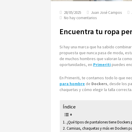
28/05/2025
Juan José Campos
en
No hay comentarios
Encuentra
tu
Encuentra tu ropa pe
ropa
perfecta
de
Si hay una marca que ha sabido combinar 
Dockers
propuesta que nunca pasa de moda, esta 
para
de muchos hombres que valoran la comodid
hombre
oportunidades, en
Primeriti
puedes enc
En Primeriti, te contamos todo lo que ne
para hombre
de
Dockers
, desde los p
chaquetas y cómo elegir la talla correcta
Índice
¿Qué tipos de pantalones tiene Dockers
Camisas, chaquetas y más en Dockers 