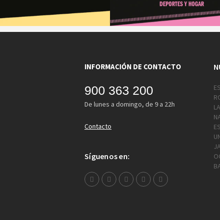
INFORMACIÓN DE CONTACTO
N
E
900 363 200
R
De lunes a domingo, de 9 a 22h
L
N
Contacto
E
UN
J
Síguenos en:
O
B