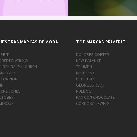
UESTRAS MARCAS DE MODA
TOP MARCAS PRIMERITI
SPRIT
DOLORES CORTÉS
OBERTO VERINO
NEW BALANCE
AUREN RALPH LAUREN
TRIUMPH
AULOVER
MANTEROL
SCORPION
EL POTRO
IT
GEORGES RECH
ACK&JONES
NUEBOO
CTOBER
PAN CON CHOCOLATE
ARBOUR
CÓRDOBA JEWELS