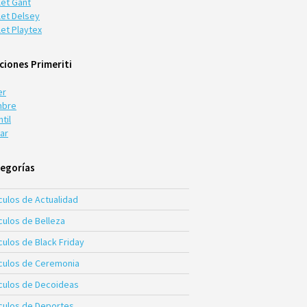
let Gant
let Delsey
let Playtex
ciones Primeriti
er
bre
ntil
ar
egorías
culos de Actualidad
culos de Belleza
culos de Black Friday
ículos de Ceremonia
ículos de Decoideas
ículos de Deportes