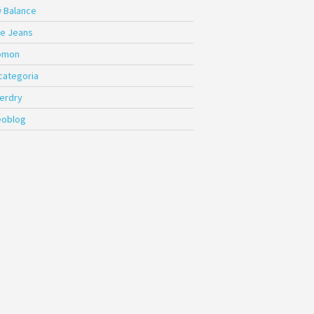
 Balance
e Jeans
omon
 categoria
erdry
eoblog