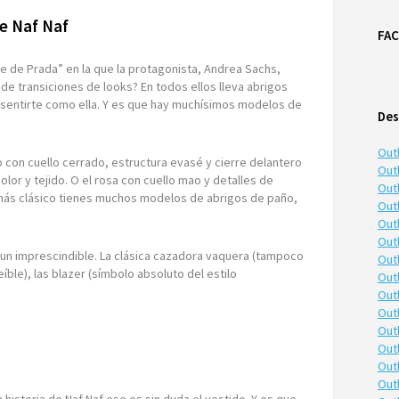
e Naf Naf
FA
e de Prada” en la que la protagonista, Andrea Sachs,
 de transiciones de looks? En todos ellos lleva abrigos
 sentirte como ella. Y es que hay muchísimos modelos de
Des
Out
o con cuello cerrado,
estructura evasé y cierre delantero
Outl
or y tejido. O el rosa con cuello mao y detalles de
Outl
 más clásico tienes muchos modelos de abrigos de paño,
Out
Out
Out
i un imprescindible. La clásica cazadora vaquera (tampoco
Out
ble), las blazer (símbolo absoluto del estilo
Out
Out
Out
Out
Out
Out
Out