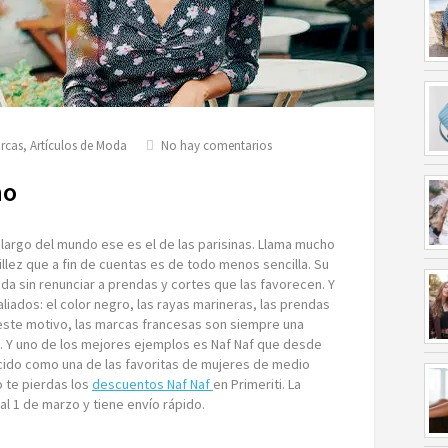
en
arcas
,
Artículos de Moda
No hay comentarios
Naf
Naf,
no
el
chic
parisino
o largo del mundo ese es el de las parisinas. Llama mucho
llez que a fin de cuentas es de todo menos sencilla. Su
da sin renunciar a prendas y cortes que las favorecen. Y
liados: el color negro, las rayas marineras, las prendas
 este motivo, las marcas francesas son siempre una
io. Y uno de los mejores ejemplos es Naf Naf que desde
ecido como una de las favoritas de mujeres de medio
 te pierdas los
descuentos Naf Naf
en Primeriti. La
al 1 de marzo y tiene envío rápido.