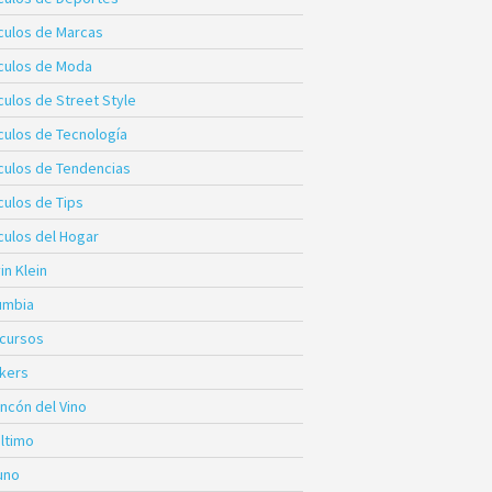
ículos de Marcas
ículos de Moda
culos de Street Style
ículos de Tecnología
ículos de Tendencias
culos de Tips
culos del Hogar
in Klein
umbia
cursos
kers
incón del Vino
Último
uno