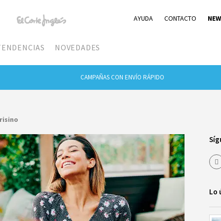
AYUDA
CONTACTO
NEW
TENDENCIAS
NOVEDADES
CAMPAÑAS CON ENVÍO RÁPIDO
arisino
Síg
Lo 