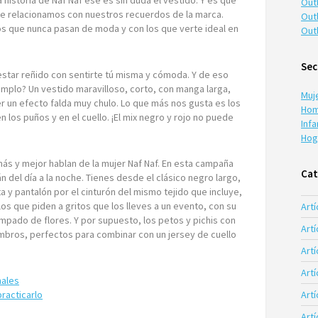
 historia de Naf Naf ese es sin duda el vestido. Y es que
Out
e relacionamos con nuestros recuerdos de la marca.
Out
os que nunca pasan de moda y con los que verte ideal en
Out
Sec
estar reñido con sentirte tú misma y cómoda. Y de eso
mplo? Un vestido maravilloso, corto, con manga larga,
Muj
er un efecto falda muy chulo. Lo que más nos gusta es los
Hom
n los puños y en el cuello. ¡El mix negro y rojo no puede
Infa
Hog
ás y mejor hablan de la mujer Naf Naf. En esta campaña
Cat
del día a la noche. Tienes desde el clásico negro largo,
 y pantalón por el cinturón del mismo tejido que incluye,
 los que piden a gritos que los lleves a un evento, con su
Artí
mpado de flores. Y por supuesto, los petos y pichis con
Artí
ombros, perfectos para combinar con un jersey de cuello
Artí
Art
nales
racticarlo
Art
Art