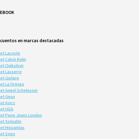
CEBOOK
cuentos en marcas destacadas
let Lacoste
et Calvin Kelin
et Quiksilver
let Lasserre
let Guitare
let La Ormiga
let Angel Schelesser
let Geox
let Asics
let UGG
let Pepe Jeans London
let Sotoalto
let Hispanitas
let Sogo