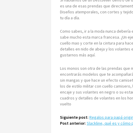
Si hablamos de un bestseller dentro de la
es una de esas prendas que directament
Diseños atemporales, con cortes y tejid
tu día a día.
Como sabes, ir a la moda nunca debería 
sabe mucho esta marca francesa. ¿Un eje
cuello mao y corte en la cintura para hac
detalles en nido de abeja y los volantes e
gustarnos más aquí.
Los monos son otra de las prendas que m
encontrarás modelos que te acompañarán 
sin mangas y que hace un efecto camiseta
los de estilo militar con cuello camisero,
encaje y sus volantes en negro o su esta
cuadros y detalles de volantes en los h
vuelto
Siguiente post:
Regalos para papá origi
Post anterior:
Slackline, qué es y cómo p