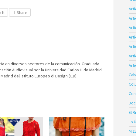
Art
n It
Share
Art
Artí
Art
Art
Artí
cia en diversos sectores de la comunicación. Graduada
Artí
ción Audiovisual por la Universidad Carlos III de Madrid
Calv
Madrid del Istituto Europeo di Design (IED).
Col
Con
Doc
El R
Lo 
Miz