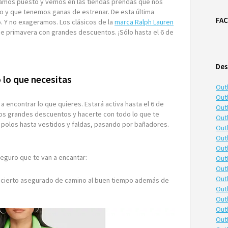
amos puesto y vemos en las tiendas prendas que nos
precios
 y que tenemos ganas de estrenar. De esta última
FA
. Y no exageramos. Los clásicos de la
marca Ralph Lauren
e primavera con grandes descuentos. ¡Sólo hasta el 6 de
Des
 lo que necesitas
Out
Outl
a encontrar lo que quieres. Estará activa hasta el 6 de
Outl
os grandes descuentos y hacerte con todo lo que te
Out
polos hasta vestidos y faldas, pasando por bañadores.
Out
Out
Out
guro que te van a encantar:
Out
Out
Out
 acierto asegurado de camino al buen tiempo además de
Out
Out
Out
Out