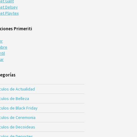
let Gant
let Delsey
let Playtex
ciones Primeriti
er
bre
ntil
ar
egorías
culos de Actualidad
culos de Belleza
culos de Black Friday
ículos de Ceremonia
ículos de Decoideas
ículos de Deportes