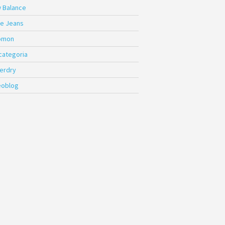
 Balance
e Jeans
omon
 categoria
erdry
eoblog