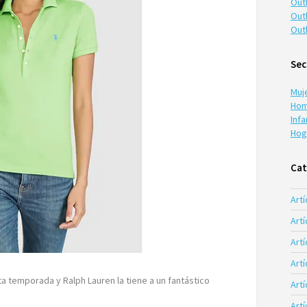
Out
Out
Out
Sec
Muj
Hom
Infa
Hog
Cat
Artí
Artí
Artí
Art
sta temporada y Ralph Lauren la tiene a un fantástico
Art
Art