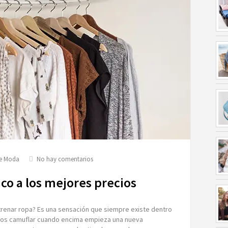
en
de Moda
No hay comentarios
Ralph
Lauren:
co a los mejores precios
un
clásico
a
trenar ropa? Es una sensación que siempre existe dentro
los
mos camuflar cuando encima empieza una nueva
mejores