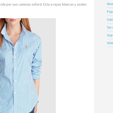
New
da por sus camisas oxford. Esta a rayas blancas y azules
Pep
Sal
Sin
Sup
Vid