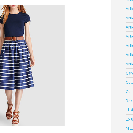
Art
Art
Artí
Art
Art
Artí
Artí
Calv
Col
Con
Doc
El R
Lo 
Miz