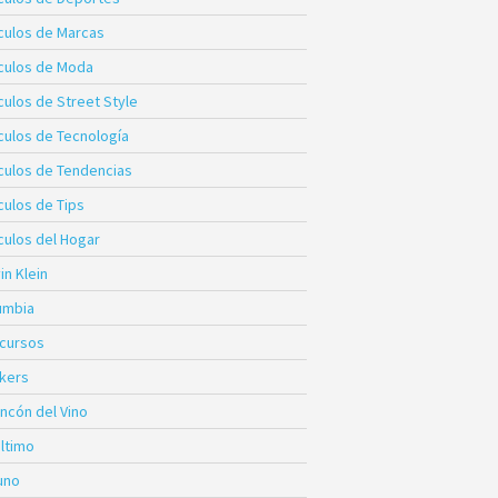
ículos de Marcas
ículos de Moda
culos de Street Style
ículos de Tecnología
ículos de Tendencias
culos de Tips
culos del Hogar
in Klein
umbia
cursos
kers
incón del Vino
Último
uno