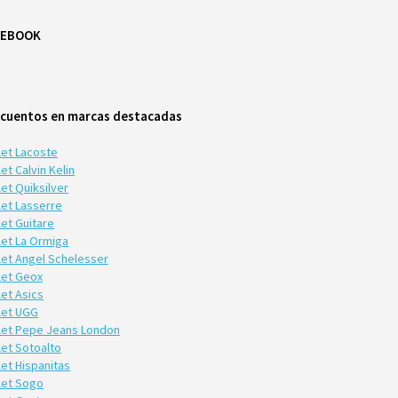
CEBOOK
cuentos en marcas destacadas
let Lacoste
et Calvin Kelin
et Quiksilver
let Lasserre
let Guitare
let La Ormiga
let Angel Schelesser
let Geox
let Asics
let UGG
let Pepe Jeans London
let Sotoalto
let Hispanitas
let Sogo