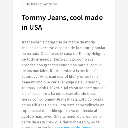
en
No hay comentarios
Tommy
Jeans,
Tommy Jeans, cool made
cool
made
in USA
in
USA
Trascender la categoría de marca de moda
implica convertirse en parte de la cultura popular
de un país. O como es el caso de Tommy Hilfiger,
de todo el mundo. Tanto su logo como sus
prendas son grandes conocidos para el común
de los mortales. Representan a la perfección el
auténtico “American way of life” y en su fama
tiene mucho que ver el empuje de su creador,
Thomas Jacob Hilfiger. Y tal es su alcance que con
los años, la firma ha ido desarrollando otras
líneas como Tommy Jeans (hasta 2017 conocida
como Hilfiger Denim). Esta está especializada en
ropa casual de estilo sport y va destinada al
público más joven. Si tu también quieres formar
parte de esta
crew
que derrocha estilo, no te
puedes perder los
descuentos de Tommy Jeans