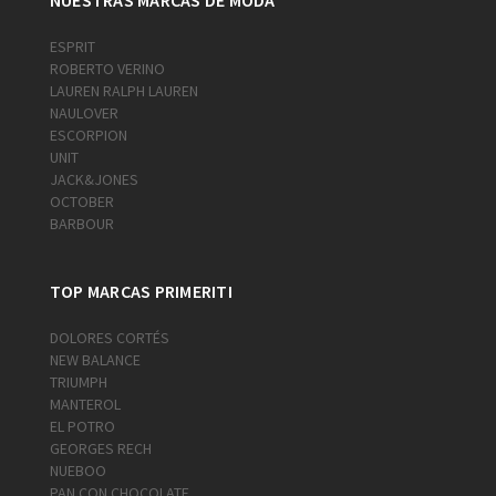
NUESTRAS MARCAS DE MODA
ESPRIT
ROBERTO VERINO
LAUREN RALPH LAUREN
NAULOVER
ESCORPION
UNIT
JACK&JONES
OCTOBER
BARBOUR
TOP MARCAS PRIMERITI
DOLORES CORTÉS
NEW BALANCE
TRIUMPH
MANTEROL
EL POTRO
GEORGES RECH
NUEBOO
PAN CON CHOCOLATE