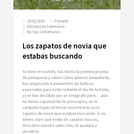
23/02/2018
Primeriti
Artículos de Ceremonia
en
No hay comentarios
Los
zapatos
Los zapatos de novia que
de
novia
estabas buscando
que
estabas
buscando
Ya tiene el vestido, has hecho la primera prueba
de peluquería y sabes cómo quieres maquillarte,
has empezado tratamientos de belleza
especiales para estar radiante el día de tu boda,
ya te has decidido por un fotógrafo pero… ¡aún
no tienes zapatos! No te preocupes, en la
campaña Especial Novias encontrarás esos
zapatos de novia que estabas buscando. Si no
tienes claro qué estilo de zapatos buscas,
descubre nuestra selección, te ayudará a
decidirte.