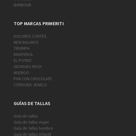
BARBOUR
TOP MARCAS PRIMERITI
DOLORES CORTÉS
NEW BALANCE
TRIUMPH
MANTEROL
EL POTRO
GEORGES RECH
NUEBOO
PAN CON CHOCOLATE
CÓRDOBA JEWELS
GUÍAS DE TALLAS
Guía de tallas
Guía de tallas mujer
Guía de tallas hombre
Guía de tallas infantil