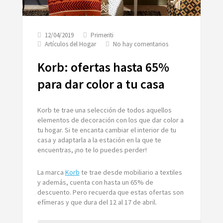
12/04/2019
Primeriti
en
Artículos del Hogar
No hay comentarios
Korb:
ofertas
Korb: ofertas hasta 65%
hasta
65%
para dar color a tu casa
para
dar
color
Korb te trae una selección de todos aquellos
a
elementos de decoración con los que dar color a
tu
tu hogar. Si te encanta cambiar el interior de tu
casa
casa y adaptarla a la estación en la que te
encuentras, ¡no te lo puedes perder!
La marca
Korb
te trae desde mobiliario a textiles
y además, cuenta con hasta un 65% de
descuento. Pero recuerda que estas ofertas son
efímeras y que dura del 12 al 17 de abril.