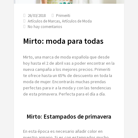
26/03/2018
Primeriti
Artículos de Marcas
,
Artículos de Moda
en
No hay comentarios
Mirto:
moda
Mirto: moda para todas
para
todas
Mirto, una marca de moda española que desde
hoy hasta el 2 de abril vas a poder encontrar en la
nueva campaña a los mejores precios. Primeriti
te ofrece hasta un 65% de descuento en toda la
moda de mujer. Encontrarás muchas prendas
perfectas para ir a la moda y con las tendencias
de esta primavera. Perfecta para el día a día.
Mirto: Estampados de primavera
En esta época es necesario añadir color en
nuestro armario. Si es con estampados mucho