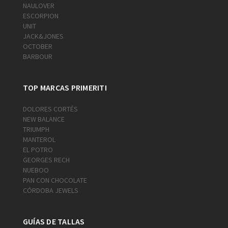
NAULOVER
ESCORPION
UNIT
JACK&JONES
OCTOBER
BARBOUR
TOP MARCAS PRIMERITI
DOLORES CORTÉS
NEW BALANCE
TRIUMPH
MANTEROL
EL POTRO
GEORGES RECH
NUEBOO
PAN CON CHOCOLATE
CÓRDOBA JEWELS
GUÍAS DE TALLAS