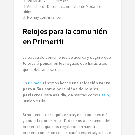
29/04/2015
Primeriti
Artículos de Decoideas
,
Artículos de Moda
,
Lo
Último
en
No hay comentarios
Relojes
para
Relojes para la comunión
la
comunión
en Primeriti
en
Primeriti
La época de comuniones se acerca y seguro que
te tocará pensar en los regalos que harás a los
que celebran ese día.
En
Primeriti
hemos hecho una
selección tanto
para niñas como para niños de relojes
perfectos
para ese día, de marcas como
Casio
,
Dunlop o Fila…
Si no tienes claro qué regalar, no lo pienses más
y apuesta por un reloj. Todos nos acordamos del
primer reloj que nos regalaron en nuestra
primera comunión con un cariño especial, así que