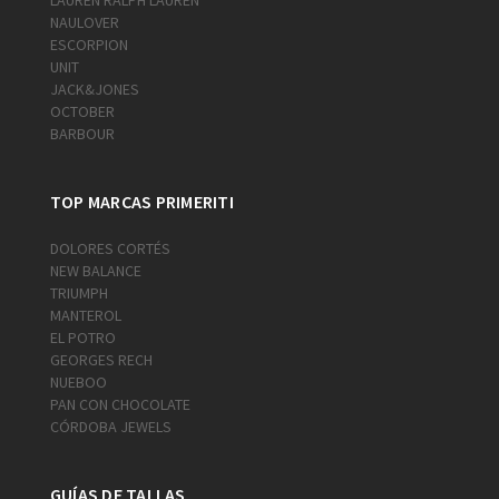
NAULOVER
ESCORPION
UNIT
JACK&JONES
OCTOBER
BARBOUR
TOP MARCAS PRIMERITI
DOLORES CORTÉS
NEW BALANCE
TRIUMPH
MANTEROL
EL POTRO
GEORGES RECH
NUEBOO
PAN CON CHOCOLATE
CÓRDOBA JEWELS
GUÍAS DE TALLAS