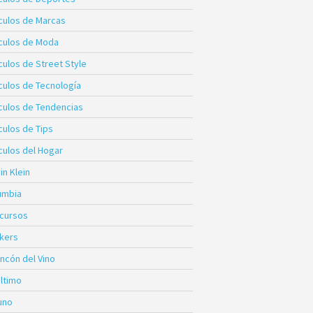
ículos de Marcas
ículos de Moda
culos de Street Style
ículos de Tecnología
ículos de Tendencias
culos de Tips
culos del Hogar
in Klein
umbia
cursos
kers
incón del Vino
Último
uno