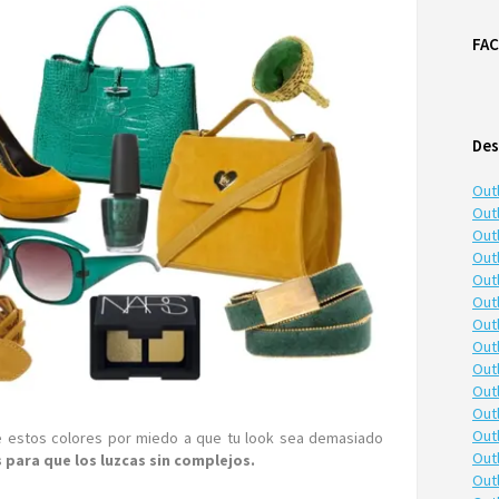
FA
Des
Out
Outl
Outl
Out
Out
Out
Out
Out
Out
Out
Out
Out
de estos colores por miedo a que tu look sea demasiado
Out
 para que los luzcas sin complejos.
Out