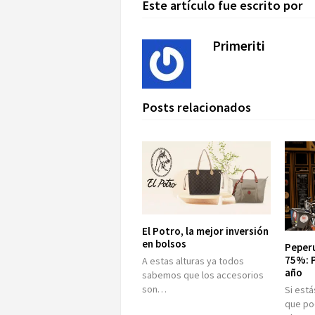
Este artículo fue escrito por
Primeriti
Posts relacionados
El Potro, la mejor inversión
en bolsos
Peperu
75%: P
A estas alturas ya todos
año
sabemos que los accesorios
son…
Si est
que po