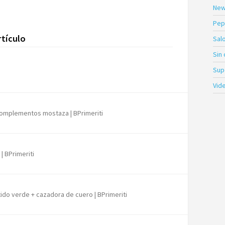
New
Pep
rtículo
Sal
Sin
Sup
Vid
 complementos mostaza | BPrimeriti
| BPrimeriti
tido verde + cazadora de cuero | BPrimeriti