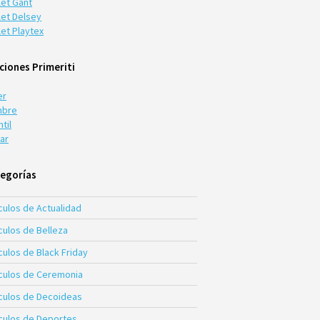
let Gant
let Delsey
let Playtex
ciones Primeriti
er
bre
ntil
ar
egorías
culos de Actualidad
culos de Belleza
culos de Black Friday
ículos de Ceremonia
ículos de Decoideas
ículos de Deportes