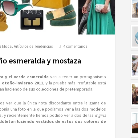
en
de Moda
,
Artículos de Tendencias
4 comentarios
Tendencias
2011:
ño esmeralda y mostaza
Otoño
esmeralda
y
za y el verde esmeralda
van a tener un protagonismo
mostaza
otoño-invierno 2011
, y la prueba más irrefutable está
van haciendo de sus colecciones de pretemporada.
os ver que la única nota discordante entre la gama de
 ponía una foto en la que podíamos ver a las dos modelos
a, y recientemente hemos podido ver a dos de las
it girls
iddleton luciendo vestidos de estos dos colores de