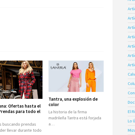
Art
Art
Artí
Art
Art
Artí
Artí
Calv
Col
Con
Tantra, una explosión de
Doc
color
na: Ofertas hasta el
rendas para todo el
El R
La historia de la firma
madrileña Tantra está forjada
Lo 
a…
ás buscando prendas
der llevar durante todo
Miz