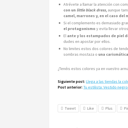
Atrévete a llamar la atención con co
con un
little black dress
,
aunque tam
camel, marrones y, en el caso del 
Si el complemento es demasiado gran
el protagonismo
y evita llevar otr
El
ante y los estampados de piel d
dudes en apostar por ellos.
No limites estos dos colores de tend
sombras mostaza o
una carismátic
¿Tenéis estos colores ya en vuestro arm
Siguiente post:
Llega a las tiendas la co
Post anterior:
Tu estilista: Vestido ne
Tweet
Like
Plus
Pi