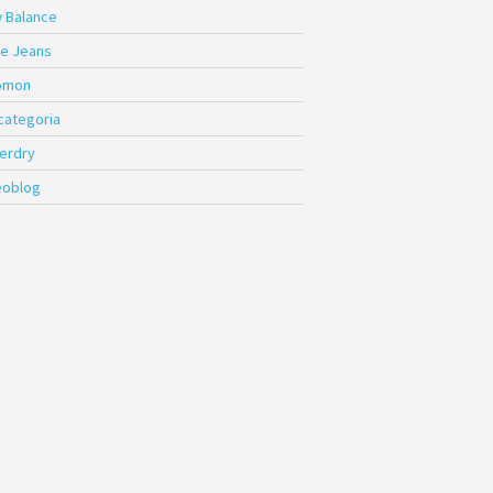
 Balance
e Jeans
omon
 categoria
erdry
eoblog