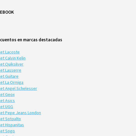
CEBOOK
cuentos en marcas destacadas
let Lacoste
et Calvin Kelin
et Quiksilver
let Lasserre
let Guitare
let La Ormiga
let Angel Schelesser
let Geox
let Asics
let UGG
let Pepe Jeans London
let Sotoalto
let Hispanitas
let Sogo