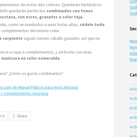
Out
mplementos de estos dos colores. Quedarán fantásticos
Out
bién quedarán perfectos
combinados con tonos
Out
mostaza, con ocres, granates o color teja.
de, como un maxibolso o unas botas altas,
cédele todo
Sec
os complementos del mismo color.
e serpiente
siguen siendo caballo ganador, así que no
Muj
Hom
encia a ropa o complementos, y atrévete con unas
Infa
a manicura en color esmeralda
.
Hog
ario? ¿Cómo os gusta combinarlos?
Cat
lección de Miguel Palacio para Hoss Intropia
Artí
gro + complementos mostaza
Artí
Artí
n It
Share
Art
Art
Art