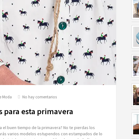
en
de Moda
No hay comentarios
3
vestidos
s para esta primavera
estampados
para
esta
a el buen tiempo de la primavera? No te pierdas los
primavera
arás varios modelos estupendos con estampados de lo