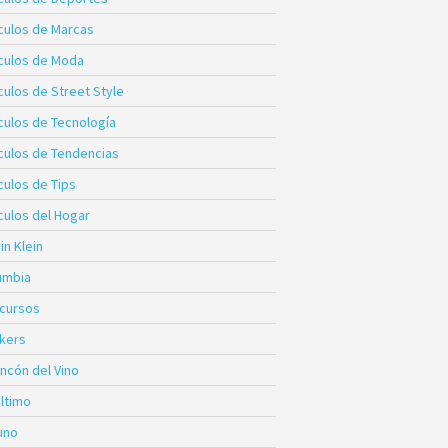
ículos de Marcas
ículos de Moda
culos de Street Style
ículos de Tecnología
ículos de Tendencias
culos de Tips
culos del Hogar
in Klein
umbia
cursos
kers
incón del Vino
Último
uno