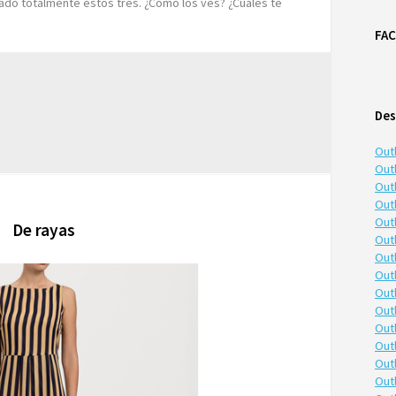
do totalmente estos tres. ¿Cómo los ves? ¿Cuáles te
FA
Des
Out
Outl
Outl
Out
Out
De rayas
Out
Out
Out
Out
Out
Out
Out
Out
Out