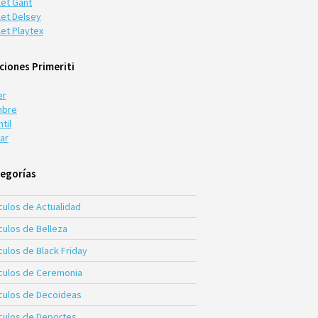
let Gant
let Delsey
let Playtex
ciones Primeriti
er
bre
ntil
ar
egorías
culos de Actualidad
culos de Belleza
culos de Black Friday
ículos de Ceremonia
ículos de Decoideas
ículos de Deportes