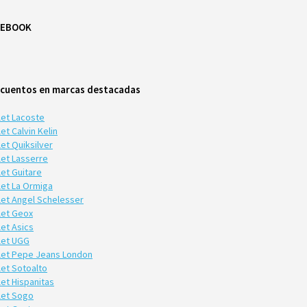
CEBOOK
cuentos en marcas destacadas
let Lacoste
et Calvin Kelin
et Quiksilver
let Lasserre
let Guitare
let La Ormiga
let Angel Schelesser
let Geox
let Asics
let UGG
let Pepe Jeans London
let Sotoalto
let Hispanitas
let Sogo