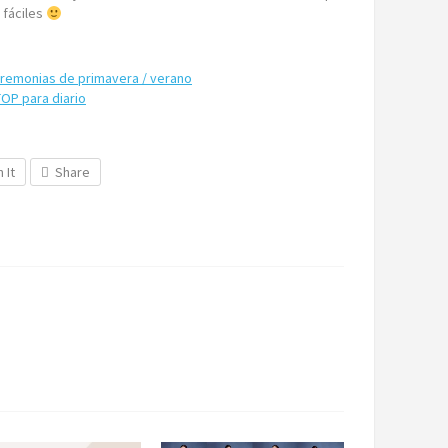
 fáciles
eremonias de primavera / verano
TOP para diario
n It
Share