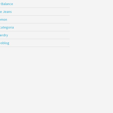
 Balance
e Jeans
omon
 categoria
erdry
eoblog