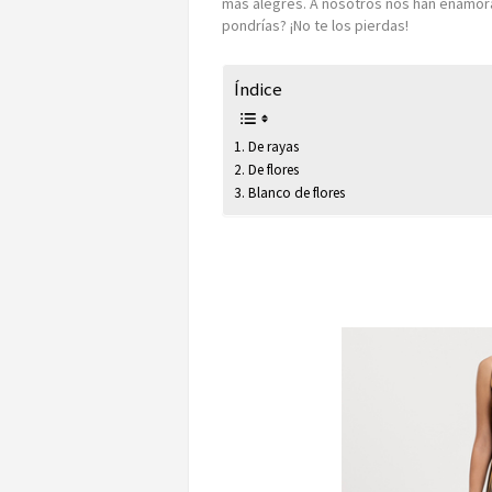
más alegres. A nosotros nos han enamora
pondrías? ¡No te los pierdas!
Índice
De rayas
De flores
Blanco de flores