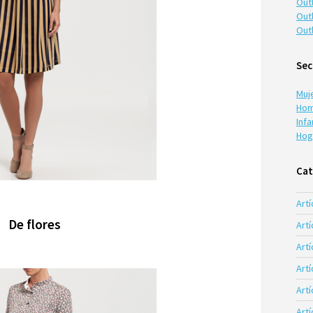
Out
Out
Out
Sec
Muj
Hom
Infa
Hog
Cat
Artí
De flores
Artí
Artí
Art
Art
Art