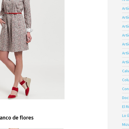
Art
Art
Artí
Art
Art
Artí
Artí
Calv
Col
Con
Doc
El R
Lo 
anco de flores
Miz