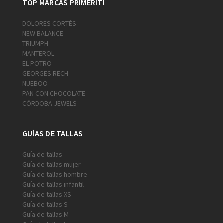
TOP MARCAS PRIMERITI
DOLORES CORTÉS
NEW BALANCE
TRIUMPH
MANTEROL
EL POTRO
GEORGES RECH
NUEBOO
PAN CON CHOCOLATE
CÓRDOBA JEWELS
GUÍAS DE TALLAS
Guía de tallas
Guía de tallas mujer
Guía de tallas hombre
Guía de tallas infantil
Guía de tallas XS
Guía de tallas S
Guía de tallas M